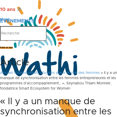
10 ans
🎉
Menu
ÉVÉNEMENTS
PUBLICATIONS
Faire un don
Article
Accueil
Vidéos débats citoyens place et rôle des femmes
« Il y a un
manque de synchronisation entre les femmes entrepreneures et les
programmes d’accompagnement… », Seynabou Thiam Monnier,
fondatrice Smart Ecosystem for Women
« Il y a un manque de
synchronisation entre les