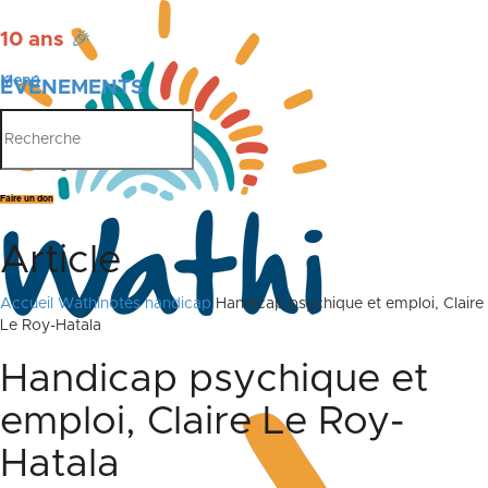
10 ans
🎉
Menu
ÉVÉNEMENTS
PUBLICATIONS
Faire un don
Article
Accueil
Wathinotes handicap
Handicap psychique et emploi, Claire
Le Roy-Hatala
Handicap psychique et
emploi, Claire Le Roy-
Hatala