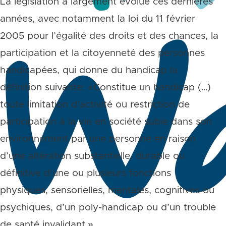
La législation a largement évolué ces dernières
années, avec notamment la loi du 11 février
2005 pour l’égalité des droits et des chances, la
participation et la citoyenneté des personnes
handicapées, qui donne du handicap la
définition suivante: «Constitue un handicap (…)
toute limitation d’activité ou restriction de
participation à la vie en société subie dans son
environnement par une personne en raison
d’une altération substantielle, durable ou
définitive d’une ou plusieurs fonctions
physiques, sensorielles, mentales, cognitives ou
psychiques, d’un poly-handicap ou d’un trouble
de santé invalidant.»