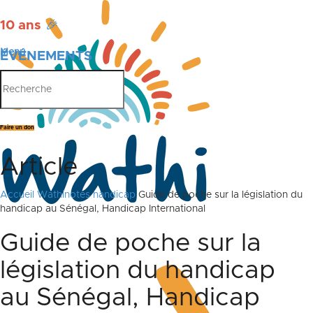
10 ans
🎉
Menu
ÉVÉNEMENTS
PUBLICATIONS
Faire un don
Article
Accueil
Wathinotes handicap
Guide de poche sur la législation du
handicap au Sénégal, Handicap International
Guide de poche sur la
législation du handicap
au Sénégal, Handicap