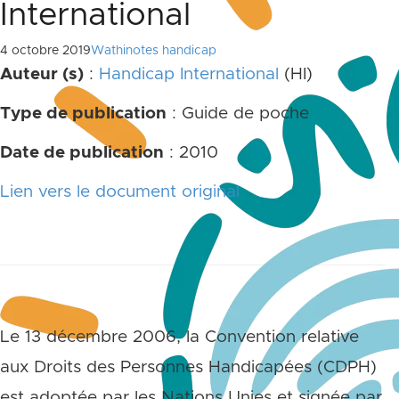
International
4 octobre 2019
Wathinotes handicap
Auteur (s)
:
Handicap International
(HI)
Type de publication
: Guide de poche
Date de publication
: 2010
Lien vers le document original
Le 13 décembre 2006, la Convention relative
aux Droits des Personnes Handicapées (CDPH)
est adoptée par les Nations Unies et signée par