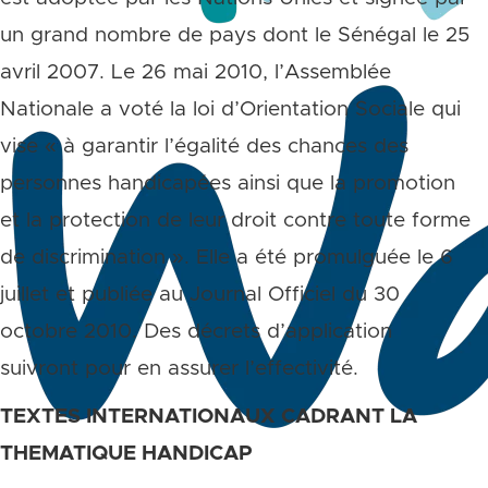
un grand nombre de pays dont le Sénégal le 25
avril 2007. Le 26 mai 2010, l’Assemblée
Nationale a voté la loi d’Orientation Sociale qui
vise « à garantir l’égalité des chances des
personnes handicapées ainsi que la promotion
et la protection de leur droit contre toute forme
de discrimination ». Elle a été promulguée le 6
juillet et publiée au Journal Officiel du 30
octobre 2010. Des décrets d’application
suivront pour en assurer l’effectivité.
TEXTES INTERNATIONAUX CADRANT LA
THEMATIQUE HANDICAP