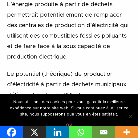
L’énergie produite à partir de déchets
permettrait potentiellement de remplacer
des centrales de production d’électricité qui
utilisent des combustibles fossiles polluants
et de faire face à la sous capacité de
production électrique.
Le potentiel (théorique) de production
d’électricité à partir de déchets municipaux
s’élèverait à plus de 11 % de la
Nous utilisons des cookies pour vous garantir la meilleure
consommation électrique de la région. Si la
expérience sur notre site web. Si vous continuez à utiliser ce
site, nous supposerons que vous en êtes satisfait.
totalité des déchets produits en Afrique
OK
subsaharienne en 2012 avaient été incinérés,
plus de 40 TWh auraient pu être produits.