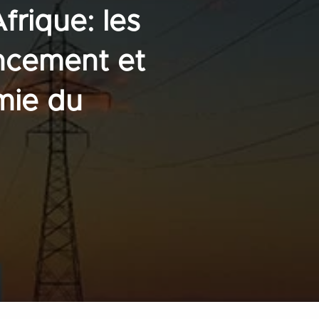
Afrique: les
ancement et
mie du