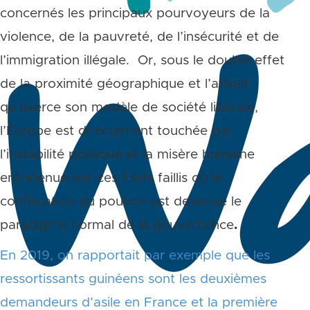
concernés les principaux pourvoyeurs de la
violence, de la pauvreté, de l’insécurité et de
l’immigration illégale. Or, sous le double effet
de la proximité géographique et l’attrait
qu’exerce son modèle de société libérale,
l’Europe est directement touchée par
l’instabilité politique et la misère humaine
entretenue par ces États faillis où la
confiscation du pouvoir est devenue le
paradigme normal de la gouvernance
.
En 2019, on rapportait par exemple que les
ressortissants guinéens sont les deuxièmes
demandeurs d’asile en France et la première