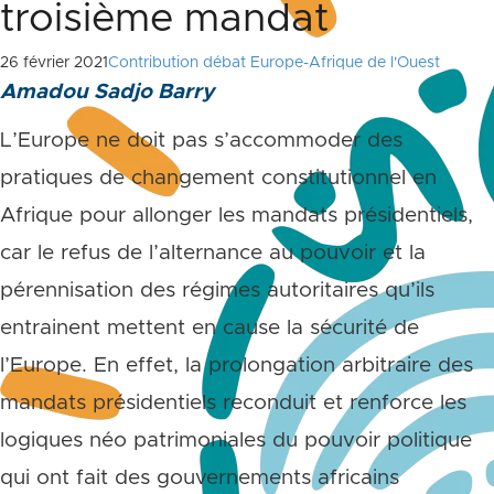
troisième mandat
26 février 2021
Contribution débat Europe-Afrique de l'Ouest
Amadou Sadjo Barry
L’Europe ne doit pas s’accommoder des
pratiques de changement constitutionnel en
Afrique pour allonger les mandats présidentiels,
car le refus de l’alternance au pouvoir et la
pérennisation des régimes autoritaires qu’ils
entrainent mettent en cause la sécurité de
l’Europe. En effet, la prolongation arbitraire des
mandats présidentiels reconduit et renforce les
logiques néo patrimoniales du pouvoir politique
qui ont fait des gouvernements africains