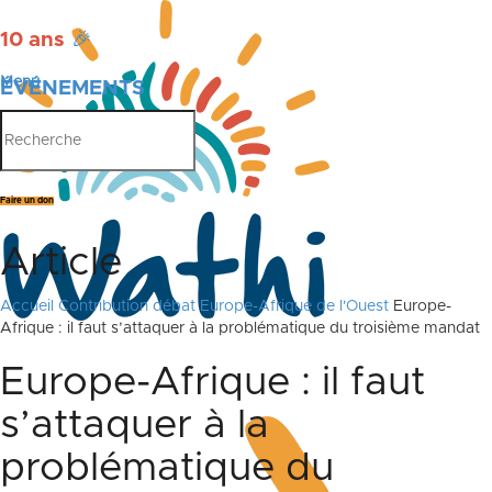
10 ans
🎉
Menu
ÉVÉNEMENTS
PUBLICATIONS
Faire un don
Article
Accueil
Contribution débat Europe-Afrique de l'Ouest
Europe-
Afrique : il faut s’attaquer à la problématique du troisième mandat
Europe-Afrique : il faut
s’attaquer à la
problématique du