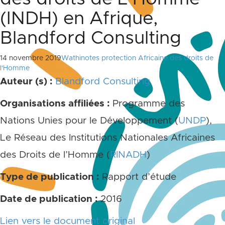
(INDH) en Afrique,
Blandford Consulting
14 novembre 2019
Wathinotes protection Africaine des droits de
l'Homme
Auteur (s) :
Blandford Consulting
Organisations affiliées :
Programme des
Nations Unies pour le Développement (
UNDP
),
Le Réseau des Institutions Nationales Africaines
des Droits de l’Homme (
RINADH
)
Type de publication :
Rapport d’étude
Date de publication :
2016
Lien vers le document original