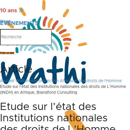
10 ans
🎉
Menu
ÉVÉNEMENTS
PUBLICATIONS
Faire un don
Article
Accueil
Wathinotes protection Africaine des droits de l'Homme
Etude sur l’état des Institutions nationales des droits de L’Homme
(INDH) en Afrique, Blandford Consulting
Etude sur l’état des
Institutions nationales
des droits de L’Homme