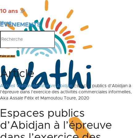
10 ans
🎉
Menu
ÉVÉNEMENTS
PUBLICATIONS
Faire un don
Article
Accueil
Wathinote initiative Abidjan
Espaces publics d’Abidjan à
l’épreuve dans l’exercice des activités commerciales informelles,
Aka Assale Félix et Mamoutou Toure, 2020
Espaces publics
d’Abidjan à l’épreuve
dans l’exercice des