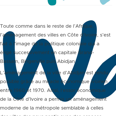
Toute comme dans le reste de l’Afrique,
l’aménagement des villes en Côte d’Ivoire, s’est
fait à l’image de la politique coloniale qui a
érigé successivement en capitale Grand-
Bassam, Bingerville puis Abidjan.
L’aménagement de la ville d’Abidjan est rendu
possible grâce au miracle économique ivoirien
entre 1960 et 1970. Ainsi, l’essor économique
de la Côte d’Ivoire a permis un aménagement
moderne de la métropole semblable à celles