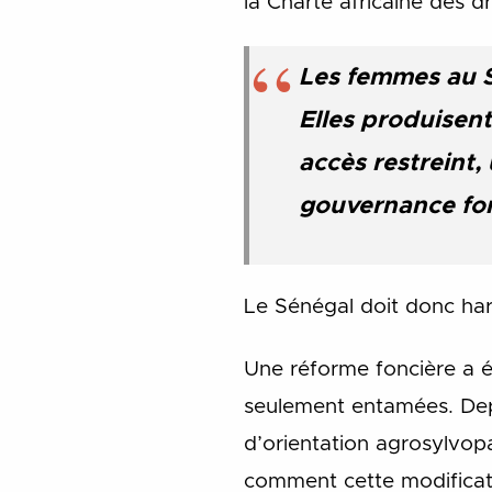
la Charte africaine des d
Les femmes au S
Elles produisent
accès restreint, 
gouvernance fo
Le Sénégal doit donc har
Une réforme foncière a é
seulement entamées. Depui
d’orientation agrosylvop
comment cette modificat