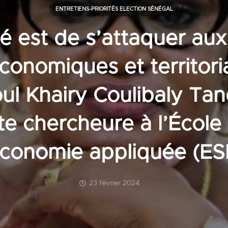
ENTRETIENS-PRIORITÉS ELECTION SÉNÉGAL
té est de s’attaquer aux
économiques et territori
l Khairy Coulibaly Tan
e chercheure à l’École
économie appliquée (ES
23 février 2024