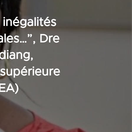
 inégalités
ales…”, Dre
diang,
 supérieure
EA)