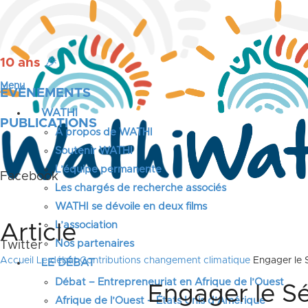
10 ans
🎉
Menu
ÉVÉNEMENTS
WATHI
PUBLICATIONS
A propos de WATHI
Soutenir WATHI
L’équipe permanente
Facebook
Les chargés de recherche associés
WATHI se dévoile en deux films
L’association
Article
Nos partenaires
Twitter
Accueil
Le débat
Contributions changement climatique
Engager le 
LE DÉBAT
Débat – Entrepreneuriat en Afrique de l’Ouest
Engager le Sé
Afrique de l’Ouest – États Unis d’Amérique