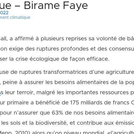
ue – Birame Faye
 2022
ment climatique
all, a affirmé à plusieurs reprises sa volonté de bâ
tion exige des ruptures profondes et des consensus
sser la crise écologique de façon efficace.
euse de ruptures transformatrices d’une agriculture
 peine à assurer les besoins alimentaires de la po
ns leur terroir, malgré les importantes ressources p
t
r primaire a bénéficié de 175 milliards de francs C
 pour n’assurer que 63% de nos besoins alimentaire
les sols et la biodiversité, et contribue aux émiss
pn, 2010) alors qu’on niveau mondial, «l’agricultur