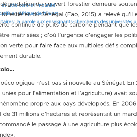
 dégradation du couvert forestier demeure souten
 et lutte contre l’impunité
tifs en Afrique de l’Ouest
forestières du Sénégal (Fao, 2015) a relevé qu’il 
itaires : la parole aux enseignants-chercheurs des universités 
erte continue de puits de carbone pendant que le
’être maîtrisées ; d’où l’urgence d’engager les poli
ion verte pour faire face aux multiples défis compl
pement durable.
colo…
groécologique n’est pas si nouvelle au Sénégal. En
nies pour l’alimentation et l’agriculture) avait so
phénomène propre aux pays développés. En 2006, e
 de 31 millions d’hectares et représentait un marc
 recommandé le passage à une agriculture plus écolo
onde».