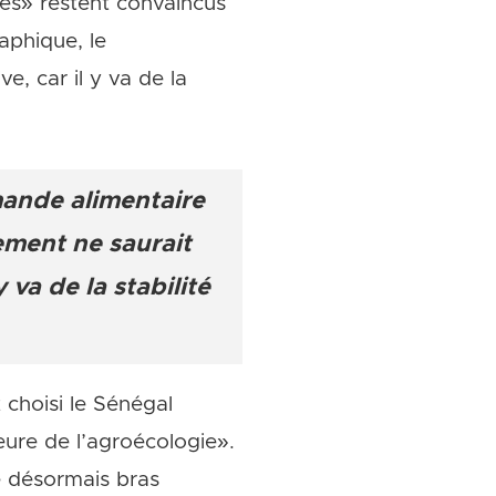
tes» restent convaincus
aphique, le
e, car il y va de la
mande alimentaire
ement ne saurait
 va de la stabilité
 choisi le Sénégal
eure de l’agroécologie».
le désormais bras