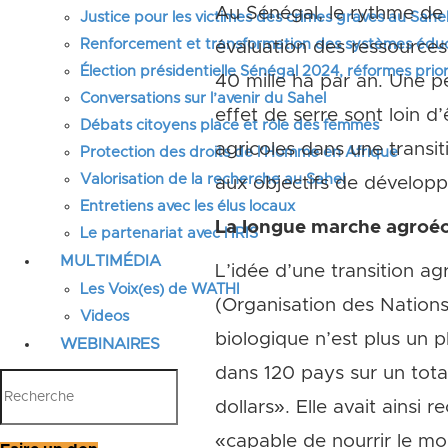
Au Sénégal, le rythme de
Justice pour les victimes des crimes graves au Sahel
Renforcement et transformation des systèmes éduca
évaluation des ressources 
Élection présidentielle Sénégal 2024, réformes prior
40 mille ha par an. Une p
Conversations sur l’avenir du Sahel
effet de serre sont loin d
Débats citoyens place et rôle des femmes
agricoles dans une transit
Protection des droits de l’Homme en Afrique
Valorisation de la recherche au Sahel
aux objectifs de dévelop
Entretiens avec les élus locaux
La longue marche agroé
Le partenariat avec l’IRIS
MULTIMÉDIA
L’idée d’une transition a
Les Voix(es) de WATHI
(Organisation des Nations u
Videos
biologique n’est plus un 
WEBINAIRES
dans 120 pays sur un total
dollars». Elle avait ainsi
«capable de nourrir le m