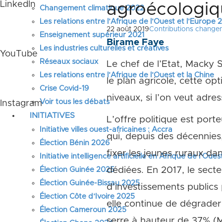
LinkedIn
agroécologiq
Changement climatique 2022
Les relations entre l’Afrique de l’Ouest et l’Europe
22 août 2019
Contributions change
Enseignement supérieur 2021
Birame Faye
Les industries culturelles et créatives
YouTube
Réseaux sociaux
Le chef de l’Etat, Macky S
Les relations entre l’Afrique de l’Ouest et la Chine
le plan agricole, cette op
Crise Covid-19
niveaux, si l’on veut adre
Voir tous les débats
Instagram
INITIATIVES
L’offre politique est port
Initiative villes ouest-africaines : Accra
qui, depuis des décennies,
Élection Bénin 2026
fixer les jeunes ruraux da
Initiative intelligence artificielle en Afrique de l’Oues
dédiées. En 2017, le secteu
Élection Guinée 2025
Élection Guinée-Bissau 2025
d’investissements publics
Élection Côte d’Ivoire 2025
elle continue de dégrader 
Élection Cameroun 2025
serre à hauteur de 37% (Me