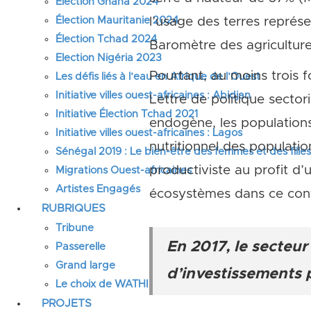
Élection Ghana 2024
Élection Mauritanie 2024
l’usage des terres représ
Élection Tchad 2024
Baromètre des agricultures
Election Nigéria 2023
Pourtant, au moins trois f
Les défis liés à l’eau en Afrique de l’Ouest
Initiative villes ouest-africaines : Abidjan
Lettre de politique sector
Initiative Élection Tchad 2021
endogène, les populations
Initiative villes ouest-africaines : Lagos
nutritionnel des populati
Sénégal 2019 : Le bien-être des femmes et des fille
productiviste au profit d
Migrations Ouest-africaines
Artistes Engagés
écosystèmes dans ce cont
RUBRIQUES
Tribune
En 2017, le secteur 
Passerelle
Grand large
d’investissements 
Le choix de WATHI
PROJETS