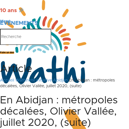
10 ans
🎉
Menu
ÉVÉNEMENTS
PUBLICATIONS
Faire un don
Article
Accueil
Wathinote initiative Abidjan
En Abidjan : métropoles
décalées, Olivier Vallée, juillet 2020, (suite)
En Abidjan : métropoles
décalées, Olivier Vallée,
juillet 2020, (suite)