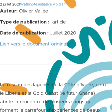
2 juillet 2021
Wathinote initiative Abidjan
Auteur:
Olivier Vallée
Type de publication :
article
Date de publication :
Juillet 2020
Lien vers le document original
Le réseau des lagunes de la Côte d’Ivoire, entre
le Liberia et la Gold Coast (le futur Ghana)
abrite la rencontre de plusieurs sangs qui
forment le carrefour d’expériences de peaux