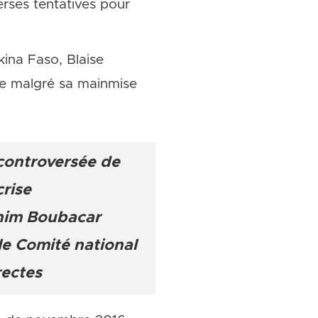
erses tentatives pour
kina Faso, Blaise
le malgré sa mainmise
 controversée de
rise
rahim Boubacar
 le Comité national
rectes