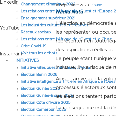
LinkedIn
Changement climatique 2022
18 septembre 2020
Tribune
Les relations entre l’Afrique de l’Ouest et l’Europe
Nadia Nata
Enseignement supérieur 2021
L’élection en démocratie e
Les industries culturelles et créatives
YouTube
les représenter ou occuper
Réseaux sociaux
Les relations entre l’Afrique de l’Ouest et la Chine
représentent en toute légal
Crise Covid-19
des aspirations réelles d
Voir tous les débats
Instagram
Le peuple étant l’unique 
INITIATIVES
inclusive, il y a risque de 
Initiative villes ouest-africaines : Accra
Élection Bénin 2026
Ainsi, Il arrive que la vol
Initiative intelligence artificielle en Afrique de l’Oues
processus électoraux sont
Élection Guinée 2025
Élection Guinée-Bissau 2025
les élections tentent parfo
Élection Côte d’Ivoire 2025
La conséquence est la dés
Élection Cameroun 2025