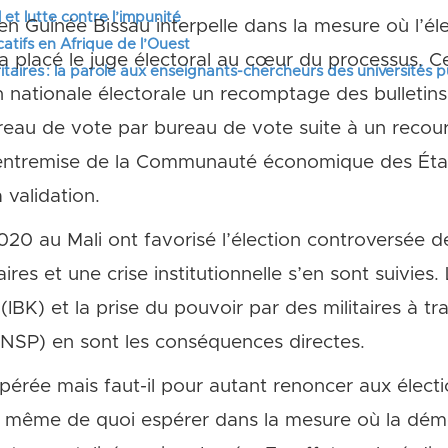
 et lutte contre l’impunité
en Guinée Bissau interpelle dans la mesure où l’éle
tifs en Afrique de l’Ouest
placé le juge électoral au cœur du processus. Cet
itaires : la parole aux enseignants-chercheurs des universités 
ationale électorale un recomptage des bulletins 
ureau de vote par bureau de vote suite à un recours
l’entremise de la Communauté économique des État
validation.
2020 au Mali ont favorisé l’élection controversée
ires et une crise institutionnelle s’en sont suivies
IBK) et la prise du pouvoir par des militaires à tr
CNSP) en sont les conséquences directes.
érée mais faut-il pour autant renoncer aux électio
e même de quoi espérer dans la mesure où la dém