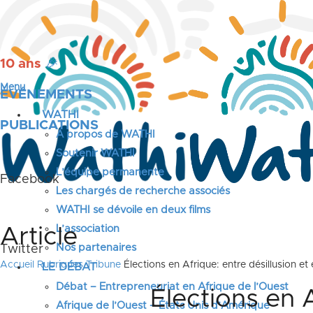
10 ans
🎉
Menu
ÉVÉNEMENTS
WATHI
PUBLICATIONS
A propos de WATHI
Soutenir WATHI
L’équipe permanente
Facebook
Les chargés de recherche associés
WATHI se dévoile en deux films
L’association
Article
Nos partenaires
Twitter
Accueil
Rubriques
Tribune
Élections en Afrique: entre désillusion et
LE DÉBAT
Débat – Entrepreneuriat en Afrique de l’Ouest
Élections en A
Afrique de l’Ouest – États Unis d’Amérique