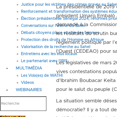
Justice pour les victimes des crimes graves au Sahel
La présidentielle de 2019 
Renforcement et transformation des systèmes éduca
président Umaro Embaló a 
Élection présidentielle Sénégal 2024, réformes prior
demandé à la Commission n
Conversations sur l’avenir du Sahel
Débats citoyens place et rôle des femmes
les résultats du scrutin b
Protection des droits de l’Homme en Afrique
règlement politique par 
Valorisation de la recherche au Sahel
l’Ouest (CEDEAO) pour sa 
Entretiens avec les élus locaux
Le partenariat avec l’IRIS
Les législatives de mars 
MULTIMÉDIA
vives contestations popula
Les Voix(es) de WATHI
d’Ibrahim Boubacar Keita (
Videos
pour le salut du peuple (
WEBINAIRES
La situation semble désesp
démocratie? Il y a tout d