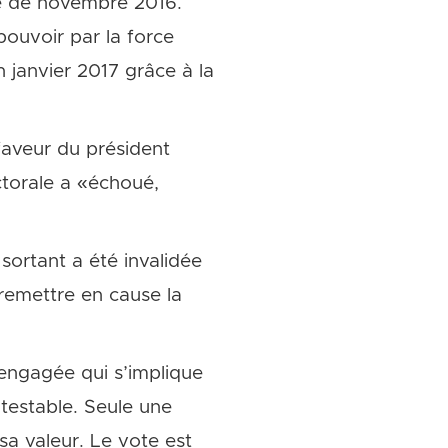
le de novembre 2016.
 pouvoir par la force
n janvier 2017 grâce à la
faveur du président
ctorale a «échoué,
sortant a été invalidée
remettre en cause la
 engagée qui s’implique
ntestable. Seule une
sa valeur. Le vote est