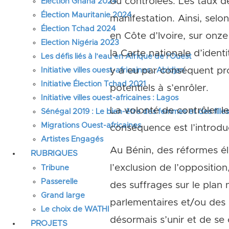
ou contrôlées. Les taux de
Élection Ghana 2024
Élection Mauritanie 2024
manifestation. Ainsi, selo
Élection Tchad 2024
en Côte d’Ivoire, sur onz
Election Nigéria 2023
la Carte nationale d’identi
Les défis liés à l’eau en Afrique de l’Ouest
y a eu par conséquent pr
Initiative villes ouest-africaines : Abidjan
Initiative Élection Tchad 2021
potentiels à s’enrôler.
Initiative villes ouest-africaines : Lagos
La volonté de contrôler l
Sénégal 2019 : Le bien-être des femmes et des fille
Migrations Ouest-africaines
conséquence est l’introdu
Artistes Engagés
Au Bénin, des réformes él
RUBRIQUES
l’exclusion de l’opposition
Tribune
Passerelle
des suffrages sur le plan 
Grand large
parlementaires et/ou des ma
Le choix de WATHI
désormais s’unir et de se
PROJETS