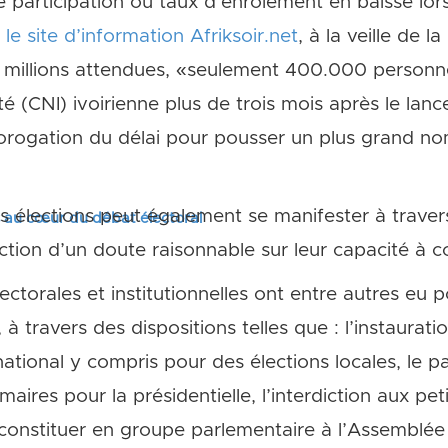
 participation ou taux d’enrôlement en baisse lor
n
le site d’information Afriksoir.net
, à la veille de l
e millions attendues, «seulement 400.000 personn
té (CNI) ivoirienne plus de trois mois après le lanc
orogation du délai pour pousser un plus grand no
es élections peut également se manifester à traver
s au cœur du débat électoral
ction d’un doute raisonnable sur leur capacité à c
ectorales et institutionnelles ont entre autres eu
, à travers des dispositions telles que : l’instaurat
national y compris pour des élections locales, le p
ires pour la présidentielle, l’interdiction aux peti
 constituer en groupe parlementaire à l’Assemblée 