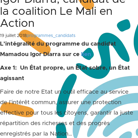
la coalition Le Mali en
Action
19 juillet 2018
programmes_candidats
L’intégralité du programme du candidat
Mamadou Igor Diarra sur ce
lien
Axe 1: Un État propre, un État sobre, un État
agissant
Faire de notre Etat un outil efficace au service
de l’intérêt commun, assurer une protection
effective pour tous les citoyens, garantir la juste
répartition des richesses et des progrès
enregistrés par la Nation…