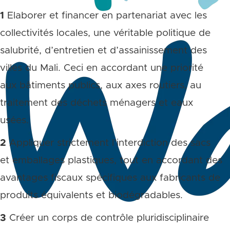
1
Elaborer et financer en partenariat avec les
collectivités locales, une véritable politique de
salubrité, d’entretien et d’assainissement des
villes du Mali. Ceci en accordant une priorité
aux bâtiments publics, aux axes routiers, au
traitement des déchets ménagers et eaux
usées.
2
Appliquer strictement l’interdiction des sacs
et emballages plastiques, tout en accordant des
avantages fiscaux spécifiques aux fabricants de
produits équivalents et biodégradables.
3
Créer un corps de contrôle pluridisciplinaire