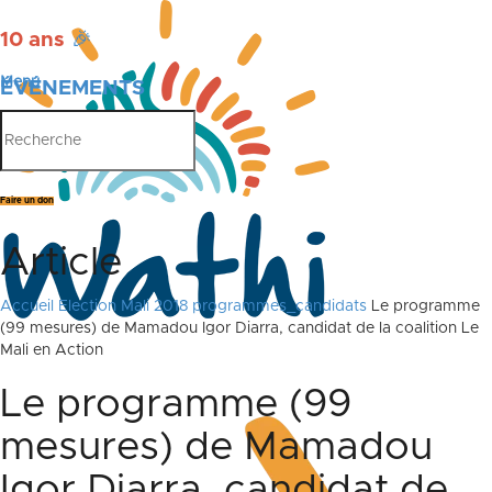
10 ans
🎉
Menu
ÉVÉNEMENTS
PUBLICATIONS
Faire un don
Article
Accueil
Election Mali 2018
programmes_candidats
Le programme
(99 mesures) de Mamadou Igor Diarra, candidat de la coalition Le
Mali en Action
Le programme (99
mesures) de Mamadou
Igor Diarra, candidat de