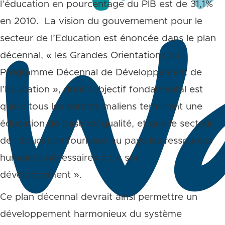
l’éducation en pourcentage du PIB est de 31,1%
en 2010. La vision du gouvernement pour le
secteur de l’Education est énoncée dans le plan
décennal, « les Grandes Orientations du
Programme Décennal de Développement de
l’Education », dont l’objectif fondamental est
que « tous les enfants maliens terminent une
éducation de base de qualité, et que le secteur
de l’éducation fournisse au pays les ressources
humaines nécessaires pour son
développement ».
Ce plan décennal devrait ainsi permettre un
développement harmonieux du système