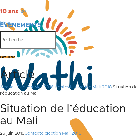
10 ans
🎉
Menu
ÉVÉNEMENTS
PUBLICATIONS
Faire un don
Article
Accueil
Election Mali 2018
Contexte election Mali 2018
Situation de
l’éducation au Mali
Situation de l’éducation
au Mali
26 juin 2018
Contexte election Mali 2018