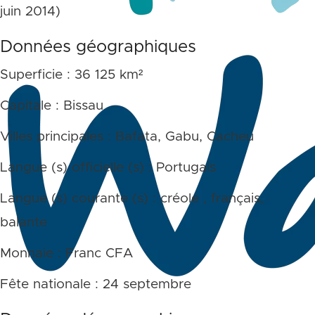
juin 2014)
Données géographiques
Superficie : 36 125 km²
Capitale : Bissau
Villes principales : Bafata, Gabu, Cacheu
Langue (s) officielle (s) : Portugais
Langue (s) courante (s) : créole , français,
balante
Monnaie : Franc CFA
Fête nationale : 24 septembre