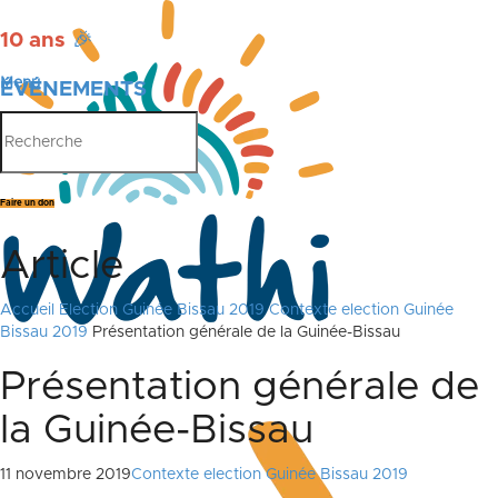
10 ans
🎉
Menu
ÉVÉNEMENTS
PUBLICATIONS
Faire un don
Article
Accueil
Election Guinée Bissau 2019
Contexte election Guinée
Bissau 2019
Présentation générale de la Guinée-Bissau
Présentation générale de
la Guinée-Bissau
11 novembre 2019
Contexte election Guinée Bissau 2019