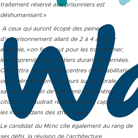
traitement réservé aux prisonniers est
déshumanisant
.»
A ceux qui auront écopé des peines
d’emprisonnement allant de 2 à 4 ans par
exemple, «
on fera tout pour les transformer,
leur apprendre des métiers durant ces années.
On mettra sur pied des centres de réhabilitation
où ils bénéficieront de cours sur la morale, le
savoir-vivre afin de redevenir d’honnêtes
citoyens. Il faudrait renforcer leurs capacités et
les insérer dans des structures.
»
Le candidat du Mcnc cite également au rang de
ses défis, la révision de l’architecture