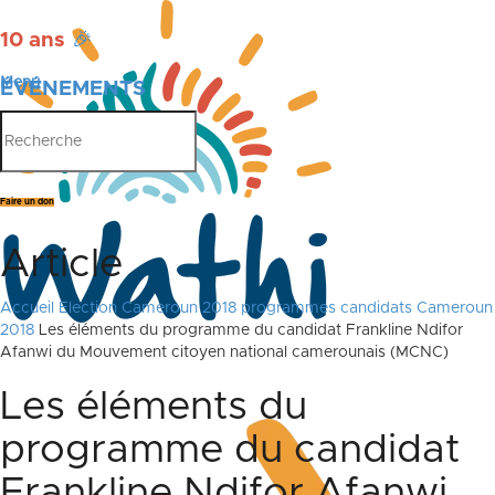
10 ans
🎉
Menu
ÉVÉNEMENTS
PUBLICATIONS
Faire un don
Article
Accueil
Election Cameroun 2018
programmes candidats Cameroun
2018
Les éléments du programme du candidat Frankline Ndifor
Afanwi du Mouvement citoyen national camerounais (MCNC)
Les éléments du
programme du candidat
Frankline Ndifor Afanwi