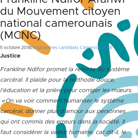
du Mouvement citoyen
national camerounais
(MCNC)
5 octobre 2018
programmes candidats Cameroun 2018
Justice
Frankline Ndifor promet la refonte du système
carcéral.
Il plaide pour la méthode douce,
l’éducation et la prière pour corriger les mœurs.
«
On va voir comment humaniser le système
carcéral, donner plus d’amour aux personnes
qui ont commis des erreurs dans la société. Il
faut considérer la valeur humaine,
car dit-il
, le