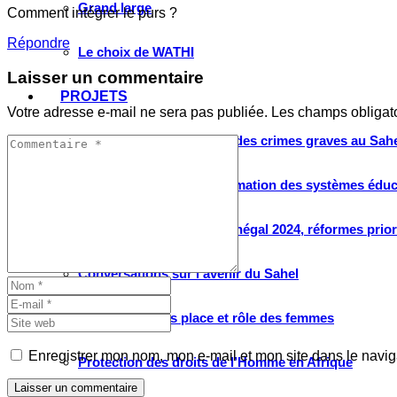
Grand large
Comment intégrer le purs ?
Répondre
Le choix de WATHI
Laisser un commentaire
PROJETS
Votre adresse e-mail ne sera pas publiée.
Les champs obligat
Justice pour les victimes des crimes graves au Sahel
Renforcement et transformation des systèmes éduca
Élection présidentielle Sénégal 2024, réformes prio
Conversations sur l’avenir du Sahel
Débats citoyens place et rôle des femmes
Enregistrer mon nom, mon e-mail et mon site dans le navi
Protection des droits de l’Homme en Afrique
Laisser un commentaire