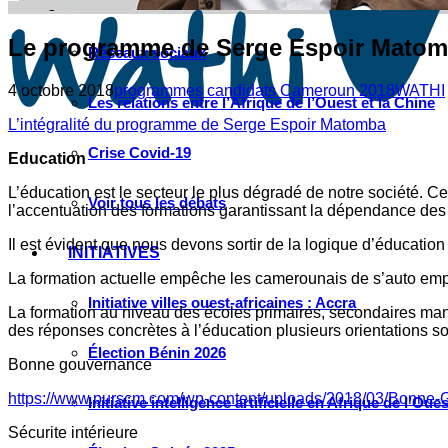
Instagram
Les industries culturelles et créatives
Le programme de Serge Espoir Matomba
Réseaux sociaux
4 octobre 2018
programmes candidats Cameroun 2018
WATHI
Les relations entre l’Afrique de l’Ouest et la Chine
L’intégralité du programme de Serge Espoir Matomba
Crise Covid-19
Education
L’éducation est le secteur le plus dégradé de notre société. C
Voir tous les débats
l’accentuation des formations garantissant la dépendance des
Il est évident que nous devons sortir de la logique d’éducation 
INITIATIVES
La formation actuelle empêche les camerounais de s’auto empl
Initiative villes ouest-africaines : Accra
La formation au niveau des écoles primaires, secondaires manqu
des réponses concrètes à l’éducation plusieurs orientations so
Élection Bénin 2026
Bonne gouvernance
https://www.purscm.com/wp-content/uploads/2018/03/Bonne-
Initiative intelligence artificielle en Afrique de l’Oues
Sécurite intérieure