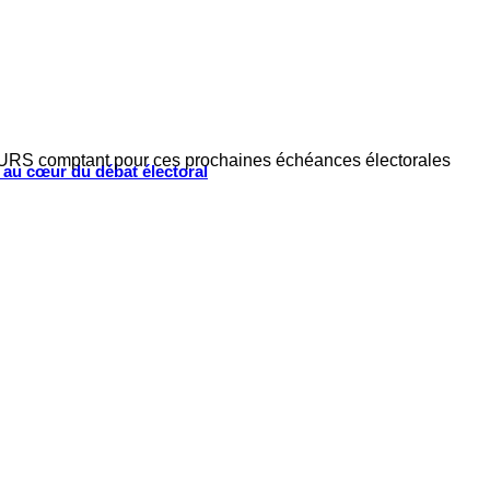
 PURS comptant pour ces prochaines échéances électorales
s au cœur du débat électoral