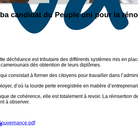
 candidat du Peuple uni pour la réno
ette déchéance est tributaire des différents systèmes mis en pla
 camerounais dès obtention de leurs diplômes.
qui consistait à former des citoyens pour travailler dans l’admin
oyer, d’où la lourde perte enregistrée en matière d’entreprena
e de cohérence, elle est totalement à revoir. La réinsertion de 
nt à observer.
Gouvernance.pdf
t