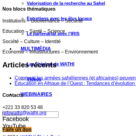
Valorisation de la recherche au Sahel
Nos blocs thématiques
Entretiens avec les élus locaux
Institutions – Gouvernance – Sécurité
Education – Santé – Science
Le partenariat avec l’IRIS
Société – Culture – Identité
MULTIMÉDIA
Economie – Infrastructures – Environnement
Articles récents
Les Voix(es) de WATHI
Comment les armées sahéliennes (et africaines) peuvent
Videos
Éducation en Afrique de l’Ouest : Tendances d’évolution 
WEBINAIRES
Contacts
+221 33 820 53 48
infowathi@wathi.org
Facebook
YouTube
Faire un don