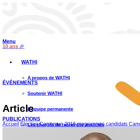
Menu
10 ans
🎉
WATHI
A propos de WATHI
ÉVÉNEMENTS
Soutenir WATHI
Article
L’équipe permanente
PUBLICATIONS
Accueil
Election Cameroun 2018
programmes candidats Cam
Les chargés de recherche associés