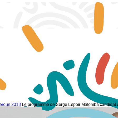
eroun 2018
Le programme de Serge Espoir Matomba candidat du