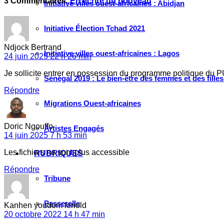
3
Commentaires
.
En écrire un nouveau
Initiative villes ouest-africaines : Abidjan
Initiative Élection Tchad 2021
Ndjock Bertrand
Initiative villes ouest-africaines : Lagos
24 juin 2025 22 h 26 min
Je sollicite entrer en possession du programme politique du
Sénégal 2019 : Le bien-être des femmes et des fille
Répondre
Migrations Ouest-africaines
Doric Ngouffo
Artistes Engagés
14 juin 2025 7 h 53 min
Les fichiers ne sont plus accessible
RUBRIQUES
Répondre
Tribune
Passerelle
Kanhen youdom feriold
20 octobre 2022 14 h 47 min