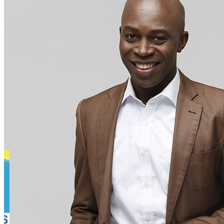
WATHI se dévoile en deux films
Facebook
L’association
Nos partenaires
Twitter
LE DÉBAT
Débat – Entrepreneuriat en Afrique de l’Ouest
LinkedIn
Afrique de l’Ouest – États Unis d’Amérique
Changement climatique 2022
YouTube
Les relations entre l’Afrique de l’Ouest et l’Europe 
Enseignement supérieur 2021