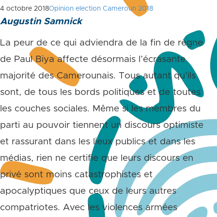
4 octobre 2018
Opinion election Cameroun 2018
Augustin Samnick
La peur de ce qui adviendra de la fin de règne
de Paul Biya affecte désormais l’écrasante
majorité des Camerounais. Tous autant qu’ils
sont, de tous les bords politiques et de toutes
les couches sociales. Même si les membres du
parti au pouvoir tiennent un discours optimiste
et rassurant dans les lieux publics et dans les
médias, rien ne certifie que leurs discours en
privé sont moins catastrophistes et
apocalyptiques que ceux de leurs autres
compatriotes. Avec les violences armées