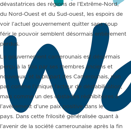
dévastatrices des régions de l’Extrême-Nord,
du Nord-Ouest et du Sud-ouest, les espoirs de
voir l’actuel gouvernement quitter sans coup
férir le pouvoir semblent désormais entièrement
perdus.
Le gouvernement camerounais est désormais
perçu à la fois par ses membres anciens et
nouveaux, et la plupart des Camerounais, non
pas comme l’unique facteur de déstabilisation,
mais comme un des obstacles rédhibitoires à
l’avènement d’une paix positive dans le
pays. Dans cette frilosité généralisée quant à
l’avenir de la société camerounaise après la fin