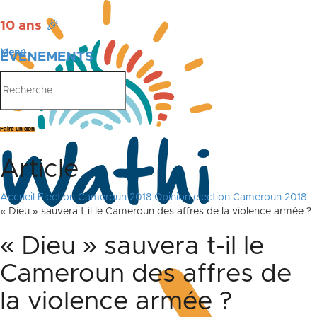
10 ans
🎉
Menu
ÉVÉNEMENTS
PUBLICATIONS
Faire un don
Article
Accueil
Election Cameroun 2018
Opinion election Cameroun 2018
« Dieu » sauvera t-il le Cameroun des affres de la violence armée ?
« Dieu » sauvera t-il le
Cameroun des affres de
la violence armée ?