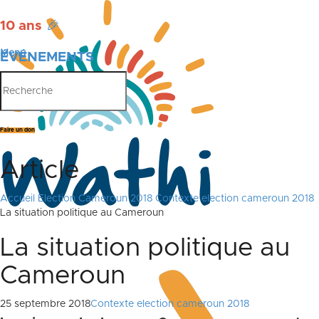
10 ans
🎉
Menu
ÉVÉNEMENTS
PUBLICATIONS
Faire un don
Article
Accueil
Election Cameroun 2018
Contexte election cameroun 2018
La situation politique au Cameroun
La situation politique au
Cameroun
25 septembre 2018
Contexte election cameroun 2018