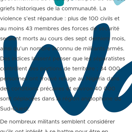
griefs historiques de la communauté. La
violence s’est répandue : plus de 100 civils et
au moins 43 membres des forces de sécurité
seraient morts au cours des sept derniers mois,
ainsi qu’un nombre inconnu de militants armés.
Des indices laissent penser que les séparatistes
contrôlent des portions de territoire ; 34 000
personnes ont trouvé refuge au Nigéria dans
des conditions précaires et environ 40 000
sont déplacées dans la région anglophone du
Sud-Ouest.
De nombreux militants semblent considérer
qu’ils ont intérêt à se battre pour être en