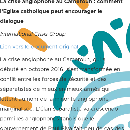
La crise anglophone au Cameroun : comment
l’Eglise catholique peut encourager le
dialogue
International Crisis Group
Lien vers le document original
La crise anglophone au Cameroun, qui a
débuté en octobre 2016, s’est transformée en
conflit entre les forces de sécurité et des
séparatistes de mieux en mieux armés qui
luttent au nom de la minorité anglophone
marginalisée. L’élan séparatiste va crescendo
parmi les anglophones tandis que le
gouvernement de Paul Biya fait peu de cas des