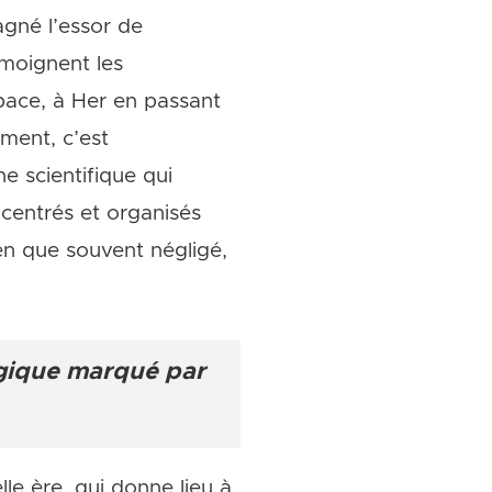
agné l’essor de
témoignent les
space, à Her en passant
ement, c’est
e scientifique qui
-centrés et organisés
ien que souvent négligé,
ogique marqué par
lle ère, qui donne lieu à