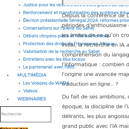
Justice pour les victimes des crimes graves au Sahel
Renforcement et transformation des systèmes éduca
Depuis la conférence de Da
Élection présidentielle Sénégal 2024, réformes prior
périodes d’enthousiasme e
Conversations sur l’avenir du Sahel
les limites de ce qu’on cr
Débats citoyens place et rôle des femmes
Protection des droits de l’Homme en Afrique
initial, la recherche en IA
Valorisation de la recherche au Sahel
compréhension du langage 
Entretiens avec les élus locaux
l’informatique : combien 
Le partenariat avec l’IRIS
l’origine une avancée maj
MULTIMÉDIA
Les Voix(es) de WATHI
traduction en ligne… ?
Videos
Du fait de ses ambitions, 
WEBINAIRES
époque, la discipline de l
délirants, les plus angoiss
grand public avec l’IA ma