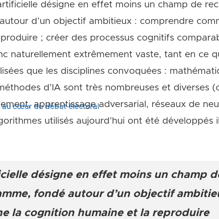
artificielle désigne en effet moins un champ de rec
utour d’un objectif ambitieux : comprendre comm
eproduire ; créer des processus cognitifs comparab
c naturellement extrêmement vaste, tant en ce qu
lisées que les disciplines convoquées : mathémati
méthodes d’IA sont très nombreuses et diverses (
ement, apprentissage adversarial, réseaux de neu
s au cœur du débat électoral
orithmes utilisés aujourd’hui ont été développés il
ficielle désigne en effet moins un champ 
amme, fondé autour d’un objectif ambiti
 la cognition humaine et la reproduire