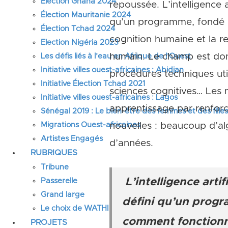
Élection Ghana 2024
repoussée. L’intelligence 
Élection Mauritanie 2024
qu’un programme, fondé a
Élection Tchad 2024
cognition humaine et la r
Election Nigéria 2023
humain. Le champ est don
Les défis liés à l’eau en Afrique de l’Ouest
Initiative villes ouest-africaines : Abidjan
procédures techniques uti
Initiative Élection Tchad 2021
sciences cognitives… Les 
Initiative villes ouest-africaines : Lagos
apprentissage par renforc
Sénégal 2019 : Le bien-être des femmes et des fille
Migrations Ouest-africaines
nouvelles : beaucoup d’alg
Artistes Engagés
d’années.
RUBRIQUES
Tribune
L’intelligence arti
Passerelle
Grand large
défini qu’un progr
Le choix de WATHI
comment fonctionne
PROJETS