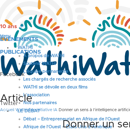
10 ans
🎉
Menu
ÉVÉNEMENTS
WATHI
PUBLICATIONS
A propos de WATHI
Soutenir WATHI
L’équipe permanente
Facebook
Les chargés de recherche associés
WATHI se dévoile en deux films
L’association
Article
Nos partenaires
Twitter
Accueil
Wathinote initiative IA
Donner un sens à l’intelligence artifici
LE DÉBAT
Débat – Entrepreneuriat en Afrique de l’Ouest
Donner un sens
Afrique de l’Ouest – États Unis d’Amérique