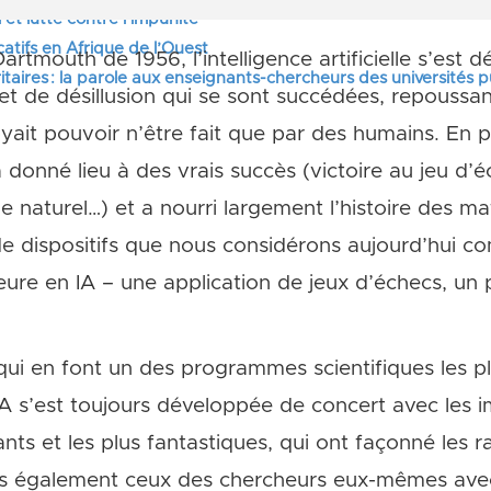
 et lutte contre l’impunité
tifs en Afrique de l’Ouest
rtmouth de 1956, l’intelligence artificielle s’est 
itaires : la parole aux enseignants-chercheurs des universités 
t de désillusion qui se sont succédées, repoussan
oyait pouvoir n’être fait que par des humains. En 
 a donné lieu à des vrais succès (victoire au jeu d’
naturel…) et a nourri largement l’histoire des m
de dispositifs que nous considérons aujourd’hui c
eure en IA – une application de jeux d’échecs, u
qui en font un des programmes scientifiques les p
’IA s’est toujours développée de concert avec les i
ants et les plus fantastiques, qui ont façonné les r
is également ceux des chercheurs eux-mêmes avec 