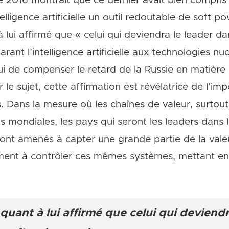
016 montrait que ce dernier avait bien compris l’
elligence artificielle un outil redoutable de soft p
 lui affirmé que « celui qui deviendra le leader d
t l’intelligence artificielle aux technologies nuclé
 de compenser le retard de la Russie en matière d’i
 le sujet, cette affirmation est révélatrice de l’i
. Dans la mesure où les chaînes de valeur, surtout
 mondiales, les pays qui seront les leaders dans
e seront amenés à capter une grande partie de la val
ment à contrôler ces mêmes systèmes, mettant en
quant à lui affirmé que celui qui deviend