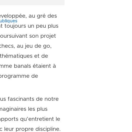
développée, au gré des
publiques
t toujours un peu plus
poursuivant son projet
échecs, au jeu de go,
athématiques et de
omme banals étaient à
n programme de
lus fascinants de notre
maginaires les plus
apports qu’entretient le
leur propre discipline.