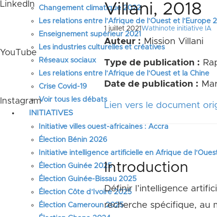
LinkedIn
Villani, 2018
Changement climatique 2022
Les relations entre l’Afrique de l’Ouest et l’Europe
1 juillet 2021
Wathinote initiative IA
Enseignement supérieur 2021
Auteur :
Mission Villani
Les industries culturelles et créatives
YouTube
Réseaux sociaux
Type de publication :
Rap
Les relations entre l’Afrique de l’Ouest et la Chine
Date de publication :
Mar
Crise Covid-19
Voir tous les débats
Instagram
Lien vers le document orig
INITIATIVES
Initiative villes ouest-africaines : Accra
Élection Bénin 2026
Initiative intelligence artificielle en Afrique de l’Oues
Introduction
Élection Guinée 2025
Élection Guinée-Bissau 2025
Définir l’intelligence art
Élection Côte d’Ivoire 2025
recherche spécifique, au m
Élection Cameroun 2025