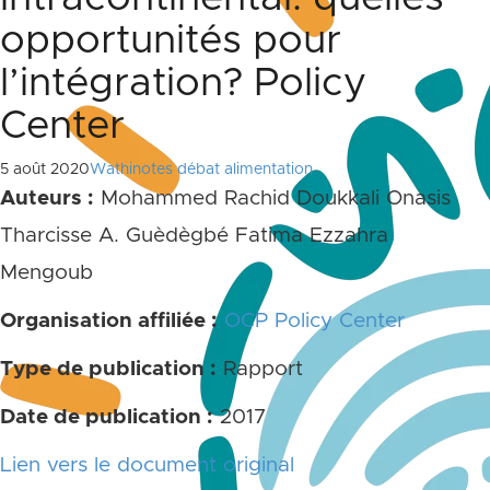
opportunités pour
l’intégration? Policy
Center
5 août 2020
Wathinotes débat alimentation
Auteurs :
Mohammed Rachid Doukkali Onasis
Tharcisse A. Guèdègbé Fatima Ezzahra
Mengoub
Organisation affiliée :
OCP Policy Center
Type de publication :
Rapport
Date de publication :
2017
Lien vers le document original