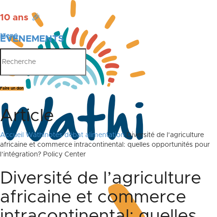
10 ans
🎉
Menu
ÉVÉNEMENTS
PUBLICATIONS
Faire un don
Article
Accueil
Wathinotes débat alimentation
Diversité de l’agriculture
africaine et commerce intracontinental: quelles opportunités pour
l’intégration? Policy Center
Diversité de l’agriculture
africaine et commerce
intracontinental: quelles