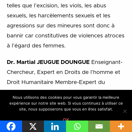
telles que l’excision, les viols, les abus
sexuels, les harcèlements sexuels et les
agressions sur des mineures sont donc à
bannir car constitutives de violences atroces
à l’égard des femmes.
Dr. Martial JEUGUE DOUNGUE
Enseignant-
Chercheur, Expert en Droits de l’homme et
Droit Humanitaire Membre-Expert du
Groupe de Travail ECOSOC Commission
Nous utilisons des cookies pour vous garantir la meilleure
Africaine des Droits de l’Homme et des
expérience sur notre site web. Si vous continuez à utiliser ce
site, nous supposerons que vous en êtes satisfait.
Peuples.
OK