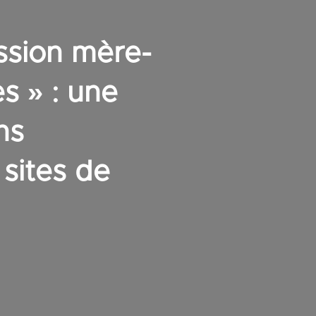
ssion mère-
s » : une
ns
 sites de