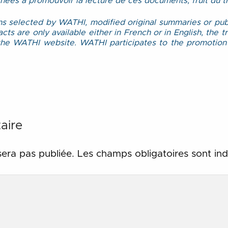
ées à promouvoir la lecture de ces documents, fruit du tra
ons selected by WATHI, modified original summaries or pub
s are only available either in French or in English, the t
n the WATHI website. WATHI participates to the promotion
aire
sera pas publiée.
Les champs obligatoires sont in