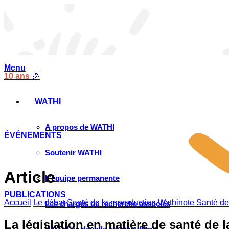
Menu
10 ans
🎉
WATHI
A propos de WATHI
ÉVÉNEMENTS
Soutenir WATHI
Article
L’équipe permanente
PUBLICATIONS
Accueil
Le débat
Santé de la reproduction
Wathinote Santé de
Les chargés de recherche associés
La législation en matière de santé de 