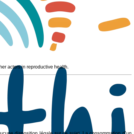
er actors in reproductive health.
 aucune disposition légale sur ce sujet. La consommation d’un