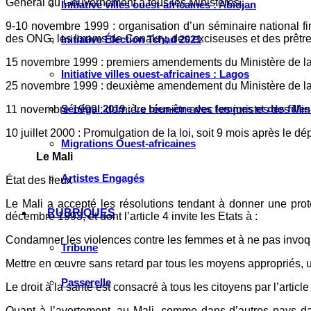
Général du Gouvernement à tous les Ministères.
Initiative villes ouest-africaines : Abidjan
9-10 novembre 1999 : organisation d’un séminaire national f
des ONG, les Imams de Conakry, des exciseuses et des prêtre
Initiative Élection Tchad 2021
15 novembre 1999 : premiers amendements du Ministère de la S
Initiative villes ouest-africaines : Lagos
25 novembre 1999 : deuxième amendement du Ministère de la
Sénégal 2019 : Le bien-être des femmes et des fille
11 novembre 1999 : dernière réunion avec les juristes des Minis
10 juillet 2000 : Promulgation de la loi, soit 9 mois après le dép
Migrations Ouest-africaines
Le Mali
Artistes Engagés
État des lieux
Le Mali a accepté les résolutions tendant à donner une prot
RUBRIQUES
décembre 1993, et dont l’article 4 invite les Etats à :
Condamner les violences contre les femmes et à ne pas invoquer
Tribune
Mettre en œuvre sans retard par tous les moyens appropriés, un
Passerelle
Le droit à la santé est consacré à tous les citoyens par l’article
Quant à l’avortement, au Mali, comme dans d’autres pays dans 