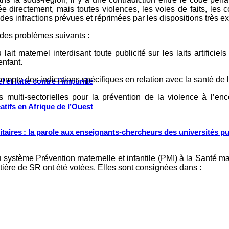
e directement, mais toutes violences, les voies de faits, les c
 des infractions prévues et réprimées par les dispositions très e
des problèmes suivants :
t maternel interdisant toute publicité sur les laits artificiels
enfant.
compte des indications spécifiques en relation avec la santé de l
 et lutte contre l’impunité
 multi-sectorielles pour la prévention de la violence à l’enco
tifs en Afrique de l’Ouest
ritaires : la parole aux enseignants-chercheurs des universités p
 système Prévention maternelle et infantile (PMI) à la Santé mat
tière de SR ont été votées. Elles sont consignées dans :