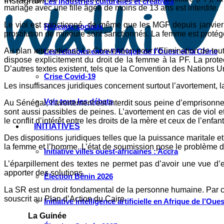
Instagram
Les industries culturelles et créatives
mariage avec une fille âgée de moins de 13 ans est interdite.
Le viol est sanctionné, de même que les MGF depuis janvier 1
Réseaux sociaux
prostitution de mineure sont sanctionnés. La femme est protég
Au plan international, La Convention pour l’Elimination de to
Les relations entre l’Afrique de l’Ouest et la Chine
dispose explicitement du droit de la femme à la PF. La prote
D’autres textes existent, tels que la Convention des Nations Un
Crise Covid-19
Les insuffisances juridiques concernent surtout l’avortement, l
Voir tous les débats
Au Sénégal, l’avortement est interdit sous peine d’emprisonne
sont aussi passibles de peines. L’avortement en cas de viol et 
le conflit d’intérêt entre les droits de la mère et ceux de l’enfant
INITIATIVES
Des dispositions juridiques telles que la puissance maritale et
la femme et l’homme. L’état de soumission pose le problème de
Initiative villes ouest-africaines : Accra
L’éparpillement des textes ne permet pas d’avoir une vue d’e
apporter des solutions.
Élection Bénin 2026
La SR est un droit fondamental de la personne humaine. Par co
souscrit au Plan d’Action du Caire.
Initiative intelligence artificielle en Afrique de l’Oues
La Guinée