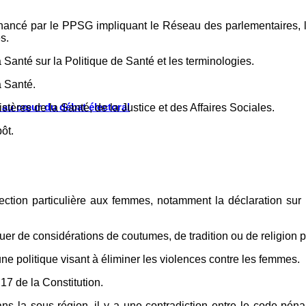
inancé par le PPSG impliquant le Réseau des parlementaires, le
s.
anté sur la Politique de Santé et les terminologies.
 Santé.
s au cœur du débat électoral
tères de la Santé, de la Justice et des Affaires Sociales.
ôt.
ection particulière aux femmes, notamment la déclaration sur 
 de considérations de coutumes, de tradition ou de religion pour
e politique visant à éliminer les violences contre les femmes.
 17 de la Constitution.
la sous-région, il y a une contradiction entre le code pénal q