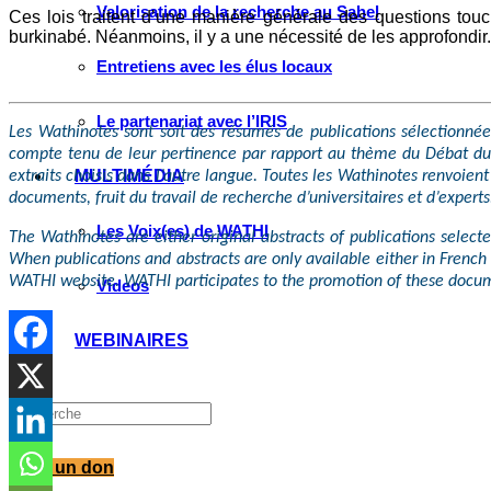
Valorisation de la recherche au Sahel
Ces lois traitent d’une manière générale des questions to
burkinabé. Néanmoins, il y a une nécessité de les approfondir.
Entretiens avec les élus locaux
Le partenariat avec l’IRIS
Les Wathinotes sont soit des résumés de publications sélectionnée
compte tenu de leur pertinence par rapport au thème du Débat du m
MULTIMÉDIA
extraits choisis dans l’autre langue. Toutes les Wathinotes renvoien
documents, fruit du travail de recherche d’universitaires et d’experts
Les Voix(es) de WATHI
The Wathinotes are either original abstracts of publications selec
When publications and abstracts are only available either in French o
WATHI website. WATHI participates to the promotion of these docume
Videos
WEBINAIRES
Faire un don