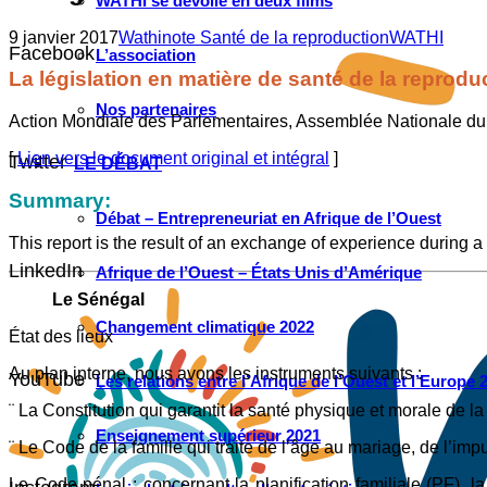
WATHI se dévoile en deux films
9 janvier 2017
Wathinote Santé de la reproduction
WATHI
Facebook
L’association
La législation en matière de santé de la reprodu
Nos partenaires
Action Mondiale des Parlementaires, Assemblée Nationale du
[
Lien vers le document original et intégral
]
Twitter
LE DÉBAT
Summary:
Débat – Entrepreneuriat en Afrique de l’Ouest
This report is the result of an exchange of experience during 
LinkedIn
Afrique de l’Ouest – États Unis d’Amérique
Le Sénégal
Changement climatique 2022
État des lieux
Au plan interne, nous avons les instruments suivants :
YouTube
Les relations entre l’Afrique de l’Ouest et l’Europe 
¨ La Constitution qui garantit la santé physique et morale de la 
Enseignement supérieur 2021
¨ Le Code de la famille qui traite de l’âge au mariage, de l’impui
Le Code pénal : concernant la planification familiale (PF), 