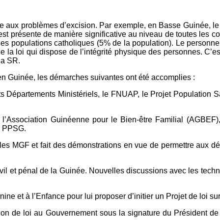
belle aux problèmes d’excision. Par exemple, en Basse Guinée, le
est présente de manière significative au niveau de toutes les con
es populations catholiques (5% de la population). Le personnel
 de la loi qui dispose de l’intégrité physique des personnes. C
la SR.
 en Guinée, les démarches suivantes ont été accomplies :
érents Départements Ministériels, le FNUAP, le Projet Populati
l’Association Guinéenne pour le Bien-être Familial (AGBEF), 
le PPSG.
s MGF et fait des démonstrations en vue de permettre aux député
vil et pénal de la Guinée. Nouvelles discussions avec les techni
ne et à l’Enfance pour lui proposer d’initier un Projet de loi sur
ion de loi au Gouvernement sous la signature du Président de l