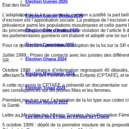
Élection Guinée 2025
État des lieux
L’adaptation de la loi au contexte guinéen a justifié la part 
Élection Guinée-Bissau 2025
d’excision est l’approbation sociale. La pratique de l’excision 
prévalence parmi les populations musulmanes et celle parmi l
Élection Côte d’Ivoire 2025
du pincement qui même constitue une violation de l’article 6
les parlementaires guinéens ont élaboré et adopté une loi sur 
Élection Cameroun 2025
Pour ce qui est de la procédure d’adoption de la loi sur la SR
Juillet 1999 : Prises de contacts avec les juristes des diff
Élection Ghana 2024
SR.
Octobre 1999 : séance d’information regroupant 40 députés, 
Élection Mauritanie 2024
affectant la Santé des Femmes et des Enfants (CPTAFE), et 
A cette occasion le CPTAFE a présenté un documentaire sur le
Élection Tchad 2024
ses conséquences sur les jeunes filles et les femmes.
Première mouture pour l’adaptation de la loi type aux codes ci
Election Nigéria 2023
la Santé.
Lettre au Ministère des Affaires Sociales de la Promotion Fémini
Les défis liés à l’eau en Afrique de l’Ouest
5 octobre 1999 : dépôt de la première mouture de la proposit