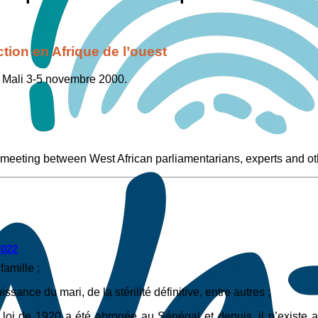
ction en Afrique de l’ouest
 Mali 3-5 novembre 2000.
a meeting between West African parliamentarians, experts and oth
2022
famille ;
ssance du mari, de la stérilité définitive, entre autres ;
la loi de 1920 a été abrogée au Sénégal et depuis, il n’existe