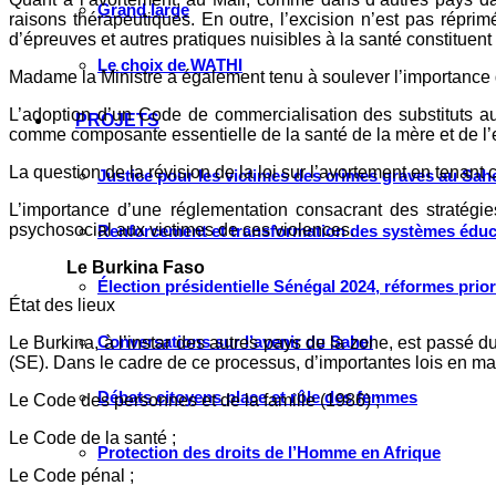
Grand large
raisons thérapeutiques. En outre, l’excision n’est pas réprimé
d’épreuves et autres pratiques nuisibles à la santé constituent
Le choix de WATHI
Madame la Ministre a également tenu à soulever l’importance 
L’adoption d’un Code de commercialisation des substituts au lai
PROJETS
comme composante essentielle de la santé de la mère et de l’
La question de la révision de la loi sur l’avortement en tenant 
Justice pour les victimes des crimes graves au Sahel
L’importance d’une réglementation consacrant des stratégies
psychosocial aux victimes de ces violences.
Renforcement et transformation des systèmes éduca
Le Burkina Faso
Élection présidentielle Sénégal 2024, réformes prio
État des lieux
Conversations sur l’avenir du Sahel
Le Burkina, à l’instar des autres pays de la zone, est passé du
(SE). Dans le cadre de ce processus, d’importantes lois en ma
Débats citoyens place et rôle des femmes
Le Code des personnes et de la famille (1986) ;
Le Code de la santé ;
Protection des droits de l’Homme en Afrique
Le Code pénal ;