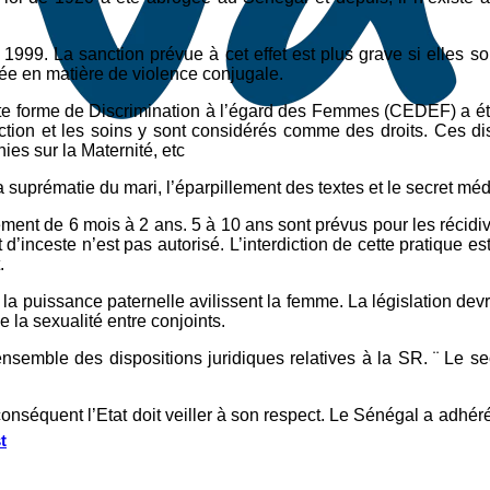
999. La sanction prévue à cet effet est plus grave si elles so
ée en matière de violence conjugale.
ute forme de Discrimination à l’égard des Femmes (CEDEF) a été
ction et les soins y sont considérés comme des droits. Ces di
ies sur la Maternité, etc
a suprématie du mari, l’éparpillement des textes et le secret médi
ment de 6 mois à 2 ans. 5 à 10 ans sont prévus pour les récidiv
d’inceste n’est pas autorisé. L’interdiction de cette pratique e
.
 la puissance paternelle avilissent la femme. La législation dev
 la sexualité entre conjoints.
nsemble des dispositions juridiques relatives à la SR. ¨ Le s
nséquent l’Etat doit veiller à son respect. Le Sénégal a adhéré 
t