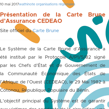
10 mai 2017
wathinote organisations régionales
Présentation de la Carte Brune
d’Assurance CEDEAO
Site officiel du
Carte Brune
Le Système de la Carte Brune d’Assurance a
été institué par le Protocole A/P1/5/82 signé
par les Chefs d’État et de Gouvernement de
la Communauté Économique des États de
l’Afrique de l’Ouest (CEDEAO), le 29 Mai 1982 à
Cotonou, République Populaire du Bénin.
L’objectif principal du Système est de garantir