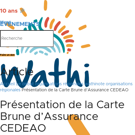
10 ans
🎉
Menu
ÉVÉNEMENTS
PUBLICATIONS
Faire un don
Article
Accueil
Le débat
organisations régionales
wathinote organisations
régionales
Présentation de la Carte Brune d’Assurance CEDEAO
Présentation de la Carte
Brune d’Assurance
CEDEAO