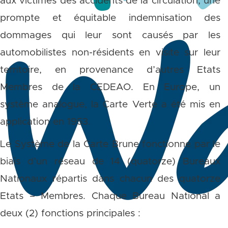
aux victimes des accidents de la circulation, une
prompte et équitable indemnisation des
dommages qui leur sont causés par les
automobilistes non-résidents en visite sur leur
territoire, en provenance d’autres Etats
Membres de la CEDEAO. En Europe, un
système analogue, la Carte Verte a été mis en
application en 1953.
Le Système de la Carte Brune fonctionne par le
biais d’un réseau de 14 (quatorze) Bureaux
Nationaux répartis dans chacun des quatorze
Etats – Membres. Chaque Bureau National a
deux (2) fonctions principales :