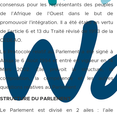
consensus pour les représentants des peuples
de l’Afrique de l’Ouest dans le but de
promouvoir l’intégration. Il a été établi en vertu
de l’article 6 et 13 du Traité révisé de 1993 de la
CEDEAO.
Le Protocole relatif au Parlement a été signé à
Abuja le 6 Août 1994 et entré en vigueur en 14
Mars 2002. Elle prévoit la structure, la
composition, la compétence et les autres
questions relatives au Parlement.
STRUCTURE DU PARLEMENT
Le Parlement est divisé en 2 ailes : l’aile