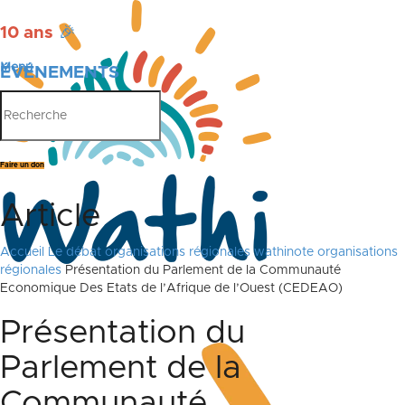
10 ans
🎉
Menu
ÉVÉNEMENTS
PUBLICATIONS
Faire un don
Article
Accueil
Le débat
organisations régionales
wathinote organisations
régionales
Présentation du Parlement de la Communauté
Economique Des Etats de l’Afrique de l’Ouest (CEDEAO)
Présentation du
Parlement de la
Communauté