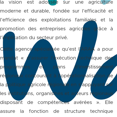
la vision est adossée sur une agriculture
moderne et durable, fondée sur l’efficacité et
l’efficience des exploitations familiales et la
promotion des entreprises agricoles grâce à
l’implication du secteur privé.
Cette agence spécialisée qu’est l’ARAA a pour
mandat « d’assurer l’exécution technique des
programmes et plans d’investissement
régionaux concourant à l’opérationnalisation de
la politique agricole régionale en s’appuyant sur
les institutions, organismes et acteurs régionaux
disposant de compétences avérées ». Elle
assure la fonction de structure technique