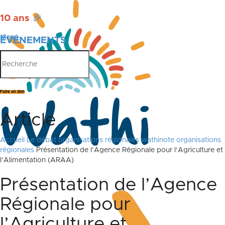
10 ans
🎉
Menu
ÉVÉNEMENTS
PUBLICATIONS
Faire un don
Article
Accueil
Le débat
organisations régionales
wathinote organisations
régionales
Présentation de l’Agence Régionale pour l’Agriculture et
l’Alimentation (ARAA)
Présentation de l’Agence
Régionale pour
l’Agriculture et