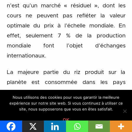
n’est qu’un marché « résiduel », dont les
cours ne peuvent pas refléter la valeur
optimale du prix à l’échelle mondiale. En
effet, seulement 7 % de la production
mondiale font l’objet d’échanges
internationaux.
La majeure partie du riz produit sur la
planète est consommée dans les pays
producteurs, voire par les riziculteurs eux-
Nous utilisons des cookies pour vous garantir la meilleure
mêmes. De plus, ce marché est fortement
expérience sur notre site web. Si vous continuez à utiliser ce
site, nous supposerons que vous en êtes satisfait.
asymétrique puisque cinq pays (Thaïlande,
OK
Vietnam, Inde, États-Unis et Pakistan)