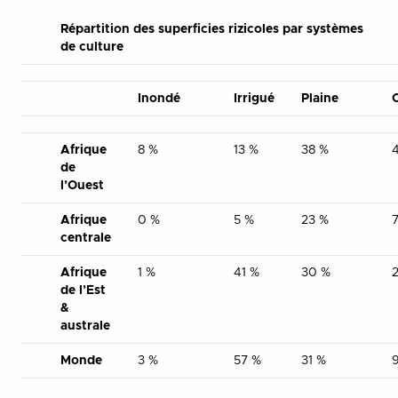
Répartition des superficies rizicoles par systèmes
de culture
Inondé
Irrigué
Plaine
Afrique
8 %
13 %
38 %
4
de
l’Ouest
Afrique
0 %
5 %
23 %
7
centrale
Afrique
1 %
41 %
30 %
de l’Est
&
australe
Monde
3 %
57 %
31 %