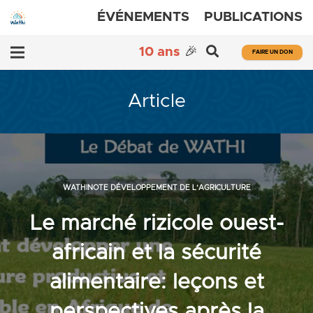
ÉVÉNEMENTS
PUBLICATIONS
10 ans
🎉
FAIRE UN DON
Article
WATHINOTE DÉVELOPPEMENT DE L’AGRICULTURE
Le marché rizicole ouest-
africain et la sécurité
alimentaire: leçons et
perspectives après la