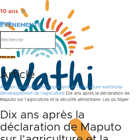
10 ans
🎉
Menu
ÉVÉNEMENTS
PUBLICATIONS
Faire un don
Article
Accueil
Le débat
développement de l'agriculture
wathinote
développement de l’agriculture
Dix ans après la déclaration de
Maputo sur l’agriculture et la sécurité alimentaire: cas du Niger
Dix ans après la
déclaration de Maputo
sur l’agriculture et la