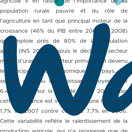
agricole » en raison de l’importance de sa
population rurale pauvre et du rôle de
l’agriculture en tant que principal moteur de la
croissance (46% du PIB entre 2005 et 2008)
qui emploie près de 80% de la population
active (INS 2001). Depuis le déclin du secteur
minier d’uranium, le secteur primaire est devenu
le principal pôle économique du pays. Ce
secteur a connu une croissance moyenne de
6,4% par an sur la période 1995– 2007. Mais
cette croissance est volatile avec une hausse de
1,7% en 2007 contre celle de 7,7% en 2006.
Cette variabilité reflète le ralentissement de la
production agricole, qui n’a progressé que de