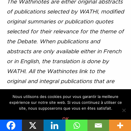
The Wathinotes are either original abstracts
of publications selected by WATHI, modified
original summaries or publication quotes
selected for their relevance for the theme of
the Debate. When publications and
abstracts are only available either in French
or in English, the translation is done by
WATHI. All the Wathinotes link to the
original and integral publications that are
not hosted on the WATHI website. WATHI
Nous utilisons des cookies pour vous garantir la meilleure
participates to the promotion of these
expérience sur notre site web. Si vous continuez à utiliser ce
site, nous supposerons que vous en êtes satisfait.
documents that have been written by
OK
university professors and experts.