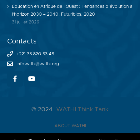
Éducation en Afrique de l’Ouest : Tendances d’évolution à
l’horizon 2030 – 2040, Futuribles, 2020
31 juillet 2026
Contacts
+221 33 820 53 48
infowathi@wathi.org
© 2024
WATHI Think Tank
ABOUT WATHI
THE LAB