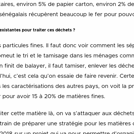
ires, environ 5% de papier carton, environ 2% de 
énégalais récupèrent beaucoup le fer pour pouvoi
xistantes pour traiter ces déchets ?
s particules fines. Il faut donc voir comment les s
omeut le tri et le tamisage dans les ménages comm
 finit de balayer, il faut tamiser, enlever les déch
’hui, c’est cela qu’on essaie de faire revenir. Cert
es caractérisations des autres pays, on voit la p
er pour avoir 15 à 20% de matières fines.
iter cette matière là, on va s’attaquer aux déchet
 train de préparer une stratégie pour les matières
 2018 sur un projet qui va nous permettre d’organis