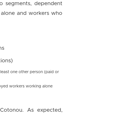
two segments, dependent
k alone and workers who
ms
ions)
east one other person (paid or
loyed workers working alone
r Cotonou. As expected,