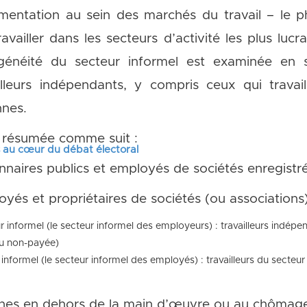
egmentation au sein des marchés du travail – l
availler dans les secteurs d’activité les plus luc
généité du secteur informel est examinée en sé
lleurs indépendants, y compris ceux qui travail
nnes.
re résumée comme suit :
s au cœur du débat électoral
onnaires publics et employés de sociétés enregistr
oyés et propriétaires de sociétés (ou associations
 informel (le secteur informel des employeurs) : travailleurs indép
u non-payée)
nformel (le secteur informel des employés) : travailleurs du secteur i
onnes en dehors de la main d’œuvre ou au chômag