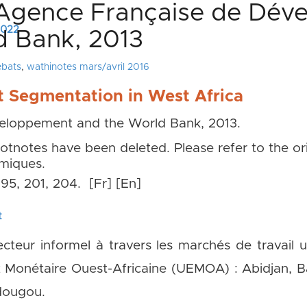
 Agence Française de Dév
 2022
d Bank, 2013
ébats
,
wathinotes mars/avril 2016
 Segmentation in West Africa
eloppement and the World Bank, 2013.
 notes de bas et de fin de page ne sont pas repri
tnotes have been deleted. Please refer to the o
émiques.
 195, 201, 204.
[Fr]
[En]
t
cteur informel à travers les marchés de travail u
 Monétaire Ouest-Africaine (UEMOA) : Abidjan, 
dougou.