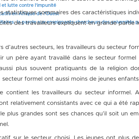
 et lutte contre l’impunité
s statistiques sommaires des caractéristiques ind
tifs en Afrique de l’Ouest
itaires : la parole aux enseignants-chercheurs des universités 
és des travailleurs expliquent en grande partie l
rs d’autres secteurs, les travailleurs du secteur f
r un père ayant travaillé dans le secteur formel 
 aussi plus souvent pratiquants de la religion d
ecteur formel ont aussi moins de jeunes enfants 
e contient les travailleurs du secteur informel.
 sont relativement consistants avec ce qui a été rap
, le plus grandes sont ses chances qu’il soit un e
mel.
atif sur le secteur choisi. Les jeunes ont plus de