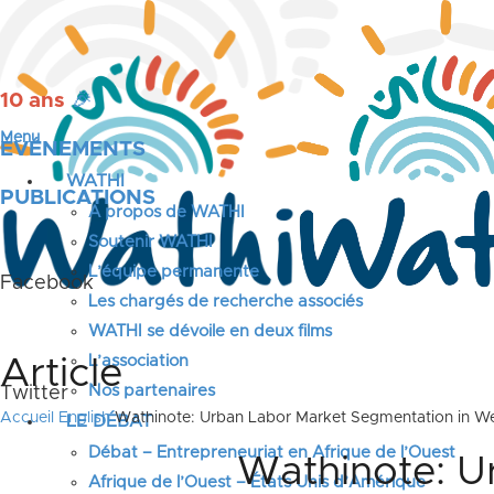
10 ans
🎉
Menu
ÉVÉNEMENTS
WATHI
PUBLICATIONS
A propos de WATHI
Soutenir WATHI
L’équipe permanente
Facebook
Les chargés de recherche associés
WATHI se dévoile en deux films
L’association
Article
Nos partenaires
Twitter
Accueil
English
Wathinote: Urban Labor Market Segmentation in W
LE DÉBAT
Débat – Entrepreneuriat en Afrique de l’Ouest
Wathinote: U
Afrique de l’Ouest – États Unis d’Amérique