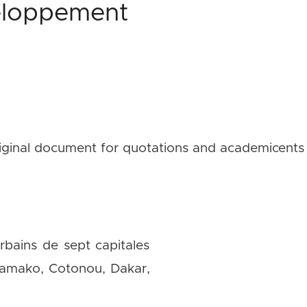
eloppement
ses. Merci de toujours vous référer aux documents
riginal document for quotations and academic
rbains de sept capitales
Bamako, Cotonou, Dakar,