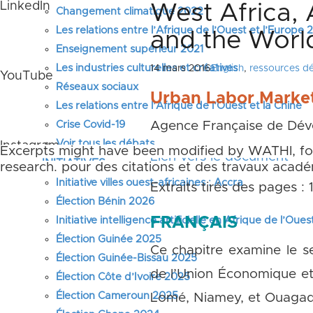
LinkedIn
West Africa,
Changement climatique 2022
Les relations entre l’Afrique de l’Ouest et l’Europe
and the Worl
Enseignement supérieur 2021
Les industries culturelles et créatives
14 mars 2016
English
,
ressources d
YouTube
Réseaux sociaux
Urban Labor Market
Les relations entre l’Afrique de l’Ouest et la Chine
Crise Covid-19
Agence Française de Dév
Voir tous les débats
Instagram
Ces extraits ont pu être modifiés par WATHI. Les
Excerpts might have been modified by WATHI, foo
Lien vers le document
INITIATIVES
originaux pour des citations et des travaux acad
research.
Initiative villes ouest-africaines : Accra
Extraits tirés des pages :
Élection Bénin 2026
FRANÇAIS
Initiative intelligence artificielle en Afrique de l’Oues
Élection Guinée 2025
Ce chapitre examine le se
Élection Guinée-Bissau 2025
de l’Union Économique et
Élection Côte d’Ivoire 2025
Élection Cameroun 2025
Lomé, Niamey, et Ouaga