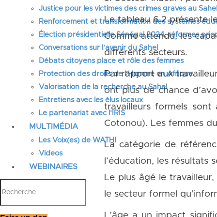
Justice pour les victimes des crimes graves au Sahel
Le tableau 6.2 présente le
Renforcement et transformation des systèmes éduca
Élection présidentielle Sénégal 2024, réformes prior
Comme attendu, les capacit
Conversations sur l’avenir du Sahel
différents secteurs.
Débats citoyens place et rôle des femmes
Par rapport aux travailleu
Protection des droits de l’Homme en Afrique
Valorisation de la recherche au Sahel
ont plus de chance d’avoi
Entretiens avec les élus locaux
travailleurs formels sont
Le partenariat avec l’IRIS
Cotonou). Les femmes du s
MULTIMÉDIA
Les Voix(es) de WATHI
La catégorie de référenc
Videos
l’éducation, les résultats
WEBINAIRES
Le plus âgé le travailleur
le secteur formel qu’infor
L’âge a un impact signific