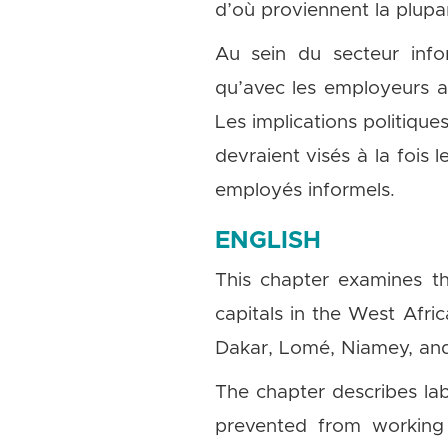
d’où proviennent la plupa
Au sein du secteur info
qu’avec les employeurs a 
Les implications politique
devraient visés à la fois 
employés informels.
ENGLISH
This chapter examines th
capitals in the West Af
Dakar, Lomé, Niamey, a
The chapter describes l
prevented from working i