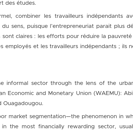
rt des études.
rmel, combiner les travailleurs indépendants a
du sens, puisque l’entrepreneuriat parait plus dé
s sont claires : les efforts pour réduire la pauvret
les employés et les travailleurs indépendants ; ils 
e informal sector through the lens of the urba
rican Economic and Monetary Union (WAEMU): Ab
nd Ouagadougou.
abor market segmentation—the phenomenon in whi
n the most financially rewarding sector, usuall