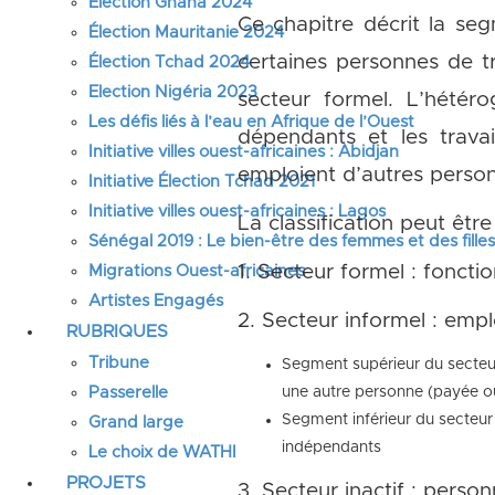
Élection Ghana 2024
Ce chapitre décrit la s
Élection Mauritanie 2024
certaines personnes de tr
Élection Tchad 2024
Election Nigéria 2023
secteur formel. L’hétéro
Les défis liés à l’eau en Afrique de l’Ouest
dépendants et les travai
Initiative villes ouest-africaines : Abidjan
emploient d’autres perso
Initiative Élection Tchad 2021
Initiative villes ouest-africaines : Lagos
La classification peut êt
Sénégal 2019 : Le bien-être des femmes et des fille
1. Secteur formel : foncti
Migrations Ouest-africaines
Artistes Engagés
2. Secteur informel : empl
RUBRIQUES
Tribune
Segment supérieur du secteur
Passerelle
une autre personne (payée o
Segment inférieur du secteur i
Grand large
indépendants
Le choix de WATHI
PROJETS
3. Secteur inactif : pers