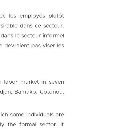
vec les employés plutôt
sirable dans ce secteur.
é dans le secteur informel
ne devraient pas viser les
n labor market in seven
idjan, Bamako, Cotonou,
ch some individuals are
y the formal sector. It