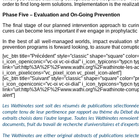
order to find long-term solutions. Implementation is the realizat
Phase Five – Evaluation and On-Going Prevention
The final stage of our planned intervention approach to curin
cures can become less important if we engage in prophylactic a
In the best of all well-managed worlds, impact evaluation s
prevention programs is forward looking, to assure that corrupt
[vc_btn title=”Précédent” style=”classic” shape=”square” color
i_icon_openiconic=”vc-oi vc-oi-dial” i_icon_typicons=”typcn ty
link=”url:http%3A%2F%2Fwww.wathi.org%2Fwathinote-les-acteur
i_icon_pixelicons=”vc_pixel_icon vc_pixel_icon-alert”]
[vc_btn title=”Suivant” style=”classic” shape=”square” color=”
i_icon_openiconic=”vc-oi vc-oi-dial” i_icon_typicons=”typcn ty
link=”url:http%3A%2F%2Fwww.wathi.org%2Fwathinote-corruptio
alert”]
Les Wathinotes sont soit des résumés de publications sélectionnée
compte tenu de leur pertinence par rapport au thème du Débat du m
extraits choisis dans l’autre langue. Toutes les Wathinotes renvoien
documents, fruit du travail de recherche d’universitaires et d’experts
The Wathinotes are either original abstracts of publications selec