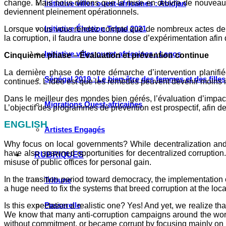
change. Mais nous dirions que la mise en œuvre de nouveaux pr
Initiative villes ouest-africaines : Abidjan
deviennent pleinement opérationnels.
Initiative Élection Tchad 2021
Lorsque vous vous rendez compte que de nombreux actes de co
la corruption, il faudra une bonne dose d’expérimentation afin 
Initiative villes ouest-africaines : Lagos
Cinquième phase – Évaluation et prévention continue
La dernière phase de notre démarche d’intervention planifiée
Sénégal 2019 : Le bien-être des femmes et des fille
continues. L’idée est que les remèdes peuvent devenir moins 
Dans le meilleur des mondes bien gérés, l’évaluation d’impact 
Migrations Ouest-africaines
L’objectif des programmes de prévention est prospectif, afin d
ENGLISH
Artistes Engagés
Why focus on local governments? While decentralization and 
have also spawned opportunities for decentralized corruption
RUBRIQUES
misuse of public offices for personal gain.
In the transition period toward democracy, the implementation o
Tribune
a huge need to fix the systems that breed corruption at the local
Passerelle
Is this expectation a realistic one? Yes! And yet, we realize 
We know that many anti-corruption campaigns around the world
without commitment, or became corrupt by focusing mainly on i