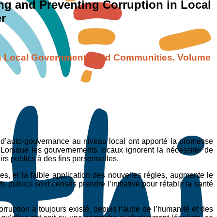
ing and Preventing Corruption in Local
r
n in Local Governments and Communities. Volume
ue d’auto-gouvernance au niveau local ont apporté la promesse
 Lorsque les gouvernements locaux ignorent la nécessiter de
irs publics à des fins personnelles.
es, et la faible application des nouvelles règles, augmente le
s publics sont censés prendre l’initiative pour rétablir la santé
rruption a toujours existé, depuis l’aube de l’humanité et des