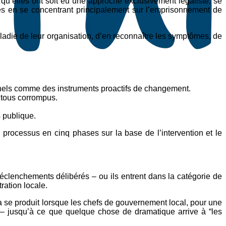
’elles ont soit eu une approche exclusivement légaliste, se
es en se concentrant principalement sur l’emprisonnement de
aladie de leur organisation, d’en reconnaître les symptômes, de
onnels comme des instruments proactifs de changement.
t tous corrompus.
s publique.
processus en cinq phases sur la base de l’intervention et le
 déclenchements délibérés – ou ils entrent dans la catégorie de
ration locale.
 se produit lorsque les chefs de gouvernement local, pour une
n – jusqu’à ce que quelque chose de dramatique arrive à “les