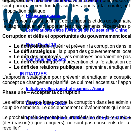
Instagram
organisations humaines. Nous savons que de nombreuses camp
Les industries culturelles et créatives
sont principalement fondées sur des appels à la morale, on
l’opposition politique.
Réseaux sociaux
Nous croyons aussi qu’il y a des dirigeants et des gestionnair
la diagnostiquer, et d’apporter les changements nécessaires p
Les relations entre l’Afrique de l’Ouest et la Chine
Corruption et défis et opportunités du gouvernement loca
Crise Covid-19
Le défi politique
: guérir et prévenir la corruption dans l
Le défi stratégique
: la plupart des gouvernements locau
Le défi des employés
: vos employés pourraient ne pas 
Voir tous les débats
Le défi économique
: la prévention et la l’éradication d
Le défi des relations publiques
: prévenir et éradiquer 
INITIATIVES
L’approche stratégique pour prévenir et éradiquer la corrup
concept de changement planifié, ce qui met l’accent sur l’appr
Initiative villes ouest-africaines : Accra
Phase une – Accepter la corruption
Les efforts visant à lutter contre la corruption dans les admi
Élection Bénin 2026
coup de semonce. Le déclenchement d’événements qui encouragen
Le prochain prélude probable à une décision de «faire quelqu
Initiative intelligence artificielle en Afrique de l’Oues
(des) raison(s) quelconque(s), ne sont pas conscients de la
réveiller”.