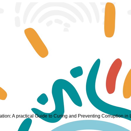
zation: A practical Guide to Curing and Preventing Corruption