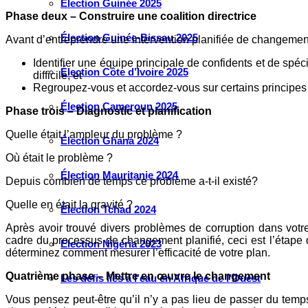
Élection Guinée 2025
Phase deux – Construire une coalition directrice
Élection Guinée-Bissau 2025
Avant d’entreprendre une intervention planifiée de changeme
Identifier une équipe principale de confidents et de spéci
Élection Côte d’Ivoire 2025
difficile; et
Regroupez-vous et accordez-vous sur certains principes cl
Élection Cameroun 2025
Phase trois – Diagnostic et planification
Quelle était l’ampleur du problème ?
Élection Ghana 2024
Où était le problème ?
Élection Mauritanie 2024
Depuis combien de temps ce problème a-t-il existé?
Quelle en était la gravité ?
Élection Tchad 2024
Après avoir trouvé divers problèmes de corruption dans votre
cadre du processus de changement planifié, ceci est l’étape d
Election Nigéria 2023
déterminez comment mesurer l’efficacité de votre plan.
Quatrième phase – Mettre en œuvre le changement
Les défis liés à l’eau en Afrique de l’Ouest
Vous pensez peut-être qu’il n’y a pas lieu de passer du temp