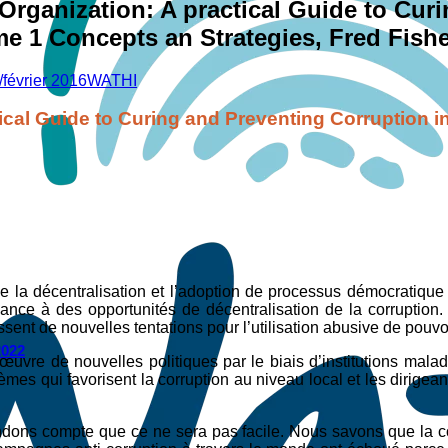
 Organization: A practical Guide to Cur
 1 Concepts an Strategies, Fred Fishe
/février 2016
WATHI
ctical Guide to Curing and Preventing Corruptio
que la décentralisation et l’adoption de processus démocratiq
ance à des opportunités de décentralisation de la corruption.
sent de nouvelles tentations pour l’utilisation abusive de pouvo
2022
œuvre de nouvelles politiques par le biais d’institutions malad
mes qui favorisent la corruption au niveau local et les dirigeant
rendons compte que ce ne sera pas facile. Nous savons que la co