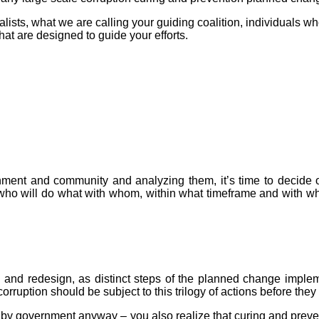
alists, what we are calling your guiding coalition, individuals wh
t are designed to guide your efforts.
rnment and community and analyzing them, it’s time to decide o
who will do what with whom, within what timeframe and with wh
g and redesign, as distinct steps of the planned change implem
ruption should be subject to this trilogy of actions before they
by government anyway – you also realize that curing and prevent