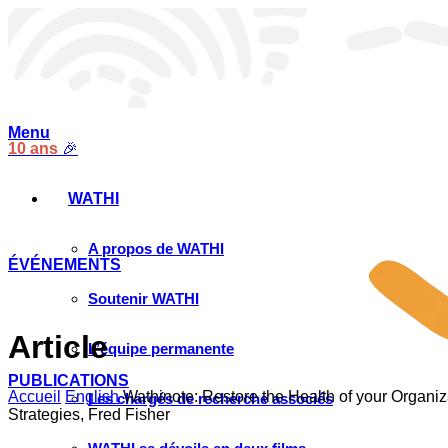
Menu
10 ans
🎉
WATHI
A propos de WATHI
ÉVÉNEMENTS
Soutenir WATHI
Article
L’équipe permanente
PUBLICATIONS
Accueil
English
Wathinote: Restore the Health of your Organi
Les chargés de recherche associés
Strategies, Fred Fisher