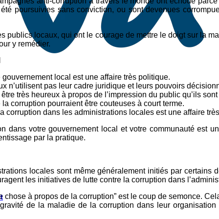
agnes anti-corruption à travers le monde ont échoué parce qu
t été poursuivies sans conviction, ou sont devenues corrompu
es publics locaux, qui ont le courage de mettre le doigt sur la m
our y remédier.
l
e gouvernement local est une affaire très politique.
x n’utilisent pas leur cadre juridique et leurs pouvoirs décisi
être très heureux à propos de l’impression du public qu’ils son
e la corruption pourraient être couteuses à court terme.
la corruption dans les administrations locales est une affaire trè
tion dans votre gouvernement local et votre communauté est un 
entissage par la pratique.
nistrations locales sont même généralement initiés par certains
t les initiatives de lutte contre la corruption dans l’administ
e chose à propos de la corruption” est le coup de semonce. Cela
t
 gravité de la maladie de la corruption dans leur organisatio