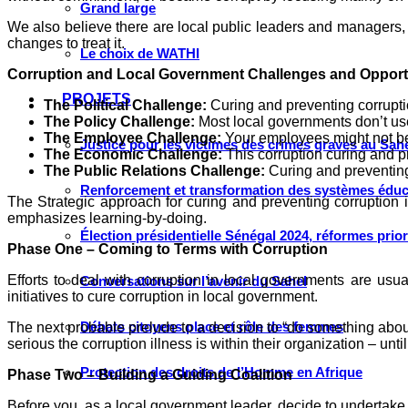
Grand large
We also believe there are local public leaders and managers,
changes to treat it.
Le choix de WATHI
Corruption and Local Government Challenges and Opport
PROJETS
The Political Challenge:
Curing and preventing corruption
The Policy Challenge:
Most local governments don’t use
The Employee Challenge:
Your employees might not be t
Justice pour les victimes des crimes graves au Sahel
The Economic Challenge:
This corruption curing and pr
The Public Relations Challenge:
Curing and preventing 
Renforcement et transformation des systèmes éduca
The Strategic approach for curing and preventing corruptio
emphasizes learning-by-doing.
Élection présidentielle Sénégal 2024, réformes prio
Phase One – Coming to Terms with Corruption
Efforts to deal with corruption in local governments are usua
Conversations sur l’avenir du Sahel
initiatives to cure corruption in local government.
Débats citoyens place et rôle des femmes
The next probable prelude to a decision to “do something abou
serious the corruption illness is within their organization – u
Protection des droits de l’Homme en Afrique
Phase Two – Building a Guiding Coalition
Before you, as a local government leader, decide to undertake