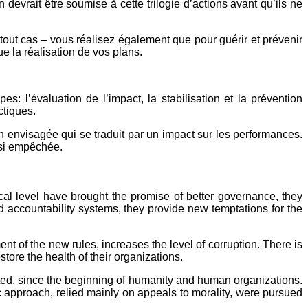
evrait être soumise à cette trilogie d’actions avant qu’ils ne
ut cas – vous réalisez également que pour guérir et prévenir
e la réalisation de vos plans.
: l’évaluation de l’impact, la stabilisation et la prévention
ctiques.
on envisagée qui se traduit par un impact sur les performances.
ssi empêchée.
al level have brought the promise of better governance, they
 accountability systems, they provide new temptations for the
nt of the new rules, increases the level of corruption. There is
store the health of their organizations.
isted, since the beginning of humanity and human organizations.
 approach, relied mainly on appeals to morality, were pursued