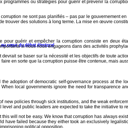
ogrammes ou stratégies pour guérir et prévenir la corruption d
rruption ne sont pas planifiés – pas par le gouvernement en to
de trouver des solutions à long terme. La mise en œuvre constitu
 pour guérir et empêcher la corruption consiste en deux étapes
s au cœur du débat électoral
importants si nous nous engageons dans des activités prophyla
devrait se baser sur la nécessité et les objectifs de toute acti
e faire en sorte que la corruption puisse être contenue, mais au
the adoption of democratic self-governance process at the loc
. When local governments ignore the need for transparence and
f new policies through sick institutions, and the weak enforceme
 level and public leaders are expected to take the initiative to re
that this will not be easy. We know that corruption has always ex
 have failed because they either took an exclusively legalistic
mprisoning political opposition.