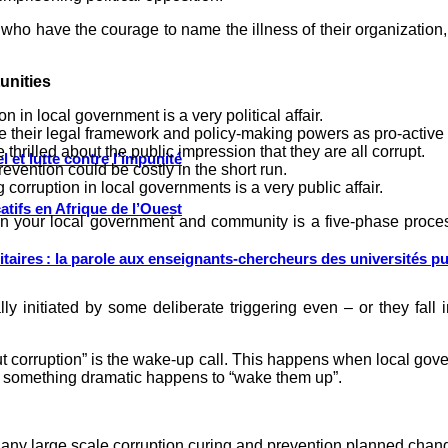
 who have the courage to name the illness of their organization
unities
 in local government is a very political affair.
 their legal framework and policy-making powers as pro-active
hrilled about the public impression that they are all corrupt.
 et lutte contre l’impunité
evention could be costly in the short run.
corruption in local governments is a very public affair.
tifs en Afrique de l’Ouest
n in your local government and community is a five-phase proc
ritaires : la parole aux enseignants-chercheurs des universités p
lly initiated by some deliberate triggering even – or they fall
t corruption” is the wake-up call. This happens when local gover
ntil something dramatic happens to “wake them up”.
 any large scale corruption curing and prevention planned chang