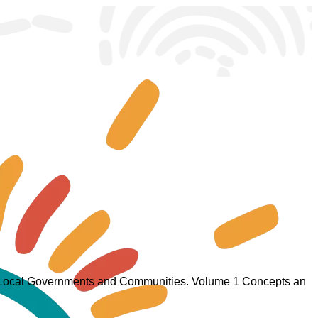
 in Local Governments and Communities. Volume 1 Concepts an