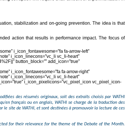
ation, stabilization and on-going prevention. The idea is that
nded action that results in performance impact. The focus of
wesome” i_icon_fontawesome=”fa fa-arrow-left”
ote” i_icon_linecons=”vc_li vc_li-heart”
4%2F||” button_block=”” add_icon=”true”
esome” i_icon_fontawesome=”fa fa-arrow-right”
ote” i_icon_linecons=”vc_li vc_li-heart”
on=”true” i_icon_pixelicons=”vc_pixel_icon vc_pixel_icon-
difiées des résumés originaux, soit des extraits choisis par WATHI
qu’en français ou en anglais, WATHI se charge de la traduction des
ar le site de WATHI, et sont destinées à promouvoir la lecture de ces
ected for their relevance for the theme of the Debate of the Month.