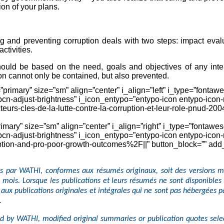
ion of your plans.
g and preventing corruption deals with two steps: impact evalu
ctivities.
hould be based on the need, goals and objectives of any inte
ion cannot only be contained, but also prevented.
=”primary” size=”sm” align=”center” i_align=”left” i_type=”fonta
pcn-adjust-brightness” i_icon_entypo=”entypo-icon entypo-icon-n
s-cles-de-la-lutte-contre-la-corruption-et-leur-role-pnud-200
primary” size=”sm” align=”center” i_align=”right” i_type=”fontaw
pcn-adjust-brightness” i_icon_entypo=”entypo-icon entypo-icon-n
n-and-pro-poor-growth-outcomes%2F||” button_block=”” add_ic
s par WATHI, conformes aux résumés originaux, soit des versions mo
ois. Lorsque les publications et leurs résumés ne sont disponibles 
t aux publications originales et intégrales qui ne sont pas hébergées p
.
ted by WATHI, modified original summaries or publication quotes sel