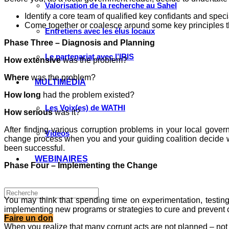
Valorisation de la recherche au Sahel
Identify a core team of qualified key confidants and speci
Come together or coalesce around some key principles tha
Entretiens avec les élus locaux
Phase Three – Diagnosis and Planning
Le partenariat avec l’IRIS
How extensive
was the problem?
Where
was the problem?
MULTIMÉDIA
How long
had the problem existed?
Les Voix(es) de WATHI
How serious
was it?
After finding various corruption problems in your local gove
Videos
change process when you and your guiding coalition decide 
been successful.
WEBINAIRES
Phase Four – Implementing the Change
You may think that spending time on experimentation, testin
implementing new programs or strategies to cure and prevent cor
Faire un don
When you realize that many corrupt acts are not planned – not 