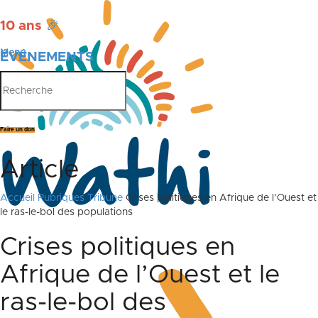
10 ans
🎉
Menu
ÉVÉNEMENTS
PUBLICATIONS
Faire un don
Article
Accueil
Rubriques
Tribune
Crises politiques en Afrique de l’Ouest et
le ras-le-bol des populations
Crises politiques en
Afrique de l’Ouest et le
ras-le-bol des