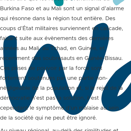
Burkina Faso et au Mali sont un signal d’alarme
qui résonne dans la région tout entière. Des
coups d’État militaires surviennent en cascade,
faisant suite aux évènements des dernières
années au Mali, au Tchad, en Guinée, et
récemment des soubresauts en Guinée-Bissau.
Ces prises de pouvoir par la force sont
fortement soutenues par une partie non-
négligeable de la population et, si le rejet de la
démocratie n’est pas la solution, il est
cependant le symptôme d’un malaise au sein
de la société qui ne peut être ignoré.
Au niveau régional, au-delà des similitudes et