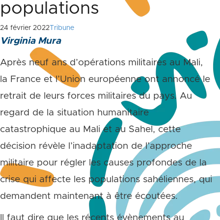
populations
24 février 2022
Tribune
Virginia Mura
Après neuf ans d’opérations militaires au Mali,
la France et l’Union européenne ont annoncé le
retrait de leurs forces militaires du pays. Au
regard de la situation humanitaire
catastrophique au Mali et au Sahel, cette
décision révèle l’inadaptation de l’approche
militaire pour régler les causes profondes de la
crise qui affecte les populations sahéliennes, qui
demandent maintenant à être écoutées.
Il faut dire que les récents évènements au