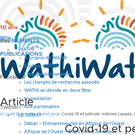
10 ans
🎉
Menu
ÉVÉNEMENTS
WATHI
PUBLICATIONS
A propos de WATHI
Soutenir WATHI
L’équipe permanente
Facebook
Les chargés de recherche associés
WATHI se dévoile en deux films
L’association
Article
Nos partenaires
Twitter
Accueil
Rubriques
Grand large
Covid-19 et pétrole: mêmes causes,
LE DÉBAT
Débat – Entrepreneuriat en Afrique de l’Ouest
Covid-19 et p
Afrique de l’Ouest – États Unis d’Amérique