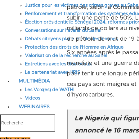
Justice pour les victimes des crimes graves au Sahel
pétrole, selon la Commiss
Renforcement et transformation des systèmes éduca
subir une perte de 50%. L
Élection présidentielle Sénégal 2024, réformes prior
milliards de dollars au ni
Conversations sur l’avenir du Sahel
de pétrole de brut de 19 à 
Débats citoyens place et rôle des femmes
Protection des droits de l’Homme en Afrique
Six années après le pass
Valorisation de la recherche au Sahel
mondiale et une guerre de
Entretiens avec les élus locaux
Le partenariat avec l’IRIS
pour tenir une longue péri
MULTIMÉDIA
ces pays sont maigres et 
Les Voix(es) de WATHI
d’hydrocarbures.
Videos
WEBINAIRES
Le Nigeria qui fig
annoncé le 16 mars 