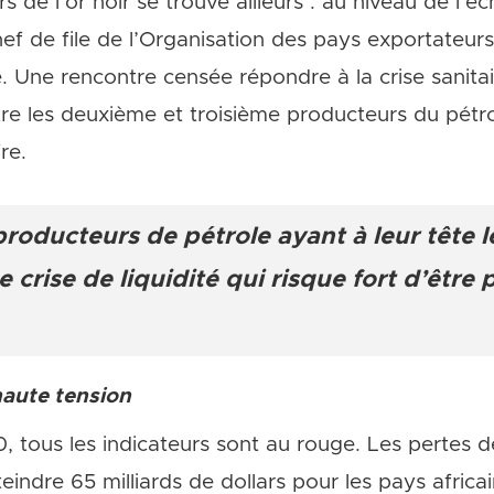
s de l’or noir se trouve ailleurs : au niveau de l’
hef de file de l’Organisation des pays exportateur
. Une rencontre censée répondre à la crise sanitair
ntre les deuxième et troisième producteurs du pét
re.
producteurs de pétrole ayant à leur tête l
s au cœur du débat électoral
e crise de liquidité qui risque fort d’être
aute tension
, tous les indicateurs sont au rouge. Les pertes d
eindre 65 milliards de dollars pour les pays africa