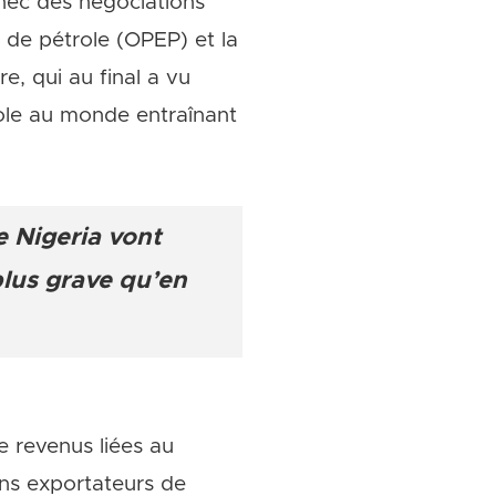
échec des négociations
s de pétrole (OPEP) et la
e, qui au final a vu
role au monde entraînant
e Nigeria vont
 plus grave qu’en
e revenus liées au
ins exportateurs de