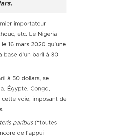
ars.
emier importateur
tchouc, etc. Le Nigeria
é le 16 mars 2020 qu’une
la base d’un baril à 30
ril à 50 dollars, se
ola, Égypte, Congo,
e cette voie, imposant de
s.
teris paribus
(“toutes
encore de l’appui