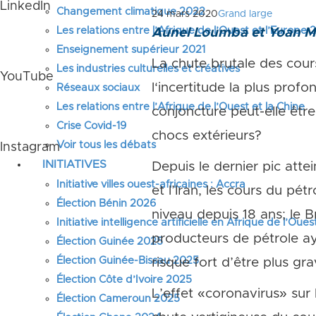
LinkedIn
Changement climatique 2022
24 mars 2020
Grand large
Les relations entre l’Afrique de l’Ouest et l’Europe
Aunel Loumba et Yoan 
Enseignement supérieur 2021
La chute brutale des cour
Les industries culturelles et créatives
YouTube
l‘incertitude la plus prof
Réseaux sociaux
Les relations entre l’Afrique de l’Ouest et la Chine
conjoncture peut-elle être
Crise Covid-19
chocs extérieurs?
Voir tous les débats
Instagram
INITIATIVES
Depuis le dernier pic atte
Initiative villes ouest-africaines : Accra
et l’Iran, les cours du pé
Élection Bénin 2026
niveau depuis 18 ans; le B
Initiative intelligence artificielle en Afrique de l’Oues
producteurs de pétrole aya
Élection Guinée 2025
Élection Guinée-Bissau 2025
risque fort d’être plus gr
Élection Côte d’Ivoire 2025
L’effet «coronavirus» sur 
Élection Cameroun 2025