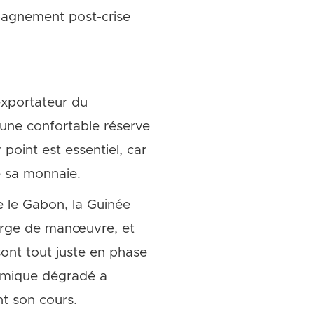
pagnement post-crise
 exportateur du
’une confortable réserve
point est essentiel, car
e sa monnaie.
e le Gabon, la Guinée
marge de manœuvre, et
sont tout juste en phase
nomique dégradé a
nt son cours.