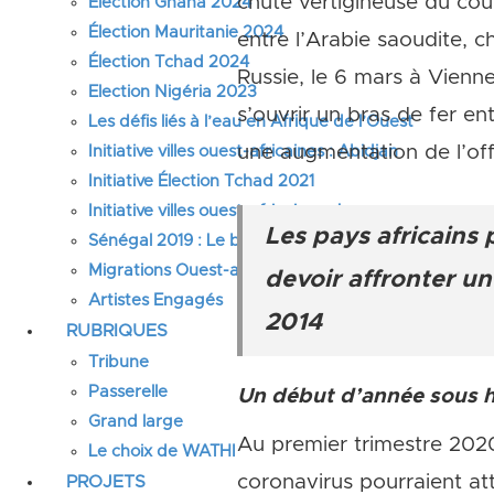
chute vertigineuse du cour
Élection Ghana 2024
Élection Mauritanie 2024
entre l’Arabie saoudite, c
Élection Tchad 2024
Russie, le 6 mars à Vienne
Election Nigéria 2023
s’ouvrir un bras de fer e
Les défis liés à l’eau en Afrique de l’Ouest
une augmentation de l’off
Initiative villes ouest-africaines : Abidjan
Initiative Élection Tchad 2021
Initiative villes ouest-africaines : Lagos
Les pays africains 
Sénégal 2019 : Le bien-être des femmes et des fille
Migrations Ouest-africaines
devoir affronter un
Artistes Engagés
2014
RUBRIQUES
Tribune
Passerelle
Un début d’année sous h
Grand large
Au premier trimestre 2020
Le choix de WATHI
coronavirus pourraient att
PROJETS