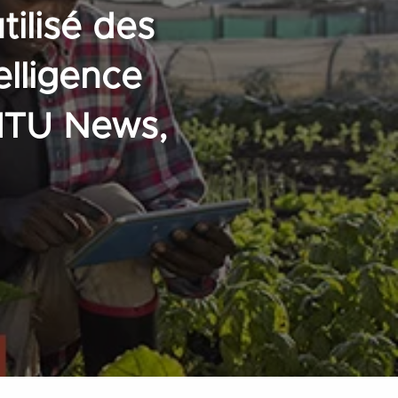
ilisé des
elligence
, ITU News,