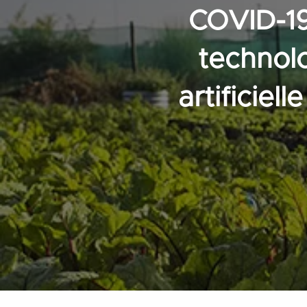
COVID-19
technolo
artificiel