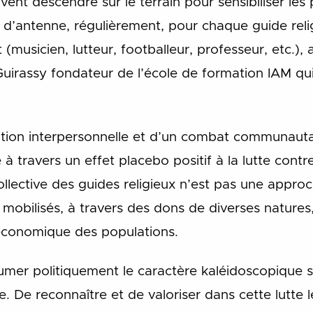
ivent descendre sur le terrain pour sensibiliser les
s d’antenne, régulièrement, pour chaque guide re
 (musicien, lutteur, footballeur, professeur, etc.),
uirassy fondateur de l’école de formation IAM qui
ation interpersonnelle et d’un combat communauta
 à travers un effet placebo positif à la lutte cont
llective des guides religieux n’est pas une approc
s mobilisés, à travers des dons de diverses natures
e économique des populations.
sumer politiquement le caractère kaléidoscopique s
e. De reconnaître et de valoriser dans cette lutte le