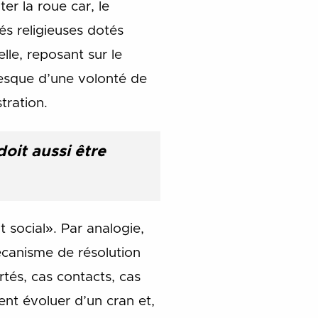
er la roue car, le
s religieuses dotés
lle, reposant sur le
presque d’une volonté de
tration.
doit aussi être
t social». Par analogie,
canisme de résolution
rtés, cas contacts, cas
nt évoluer d’un cran et,