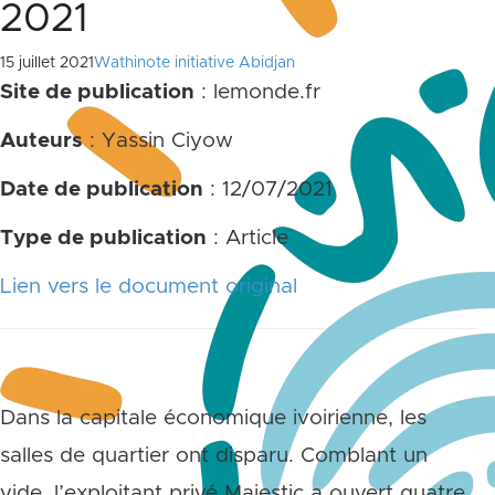
2021
15 juillet 2021
Wathinote initiative Abidjan
Site de publication
: lemonde.fr
Auteurs
: Yassin Ciyow
Date de publication
: 12/07/2021
Type de publication
: Article
Lien vers le document original
Dans la capitale économique ivoirienne, les
salles de quartier ont disparu. Comblant un
vide, l’exploitant privé Majestic a ouvert quatre