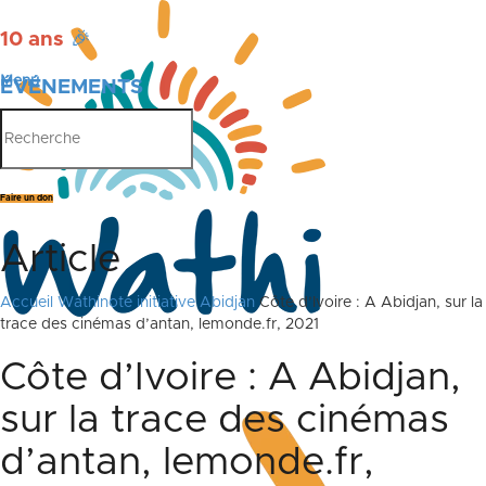
10 ans
🎉
Menu
ÉVÉNEMENTS
PUBLICATIONS
Faire un don
Article
Accueil
Wathinote initiative Abidjan
Côte d’Ivoire : A Abidjan, sur la
trace des cinémas d’antan, lemonde.fr, 2021
Côte d’Ivoire : A Abidjan,
sur la trace des cinémas
d’antan, lemonde.fr,