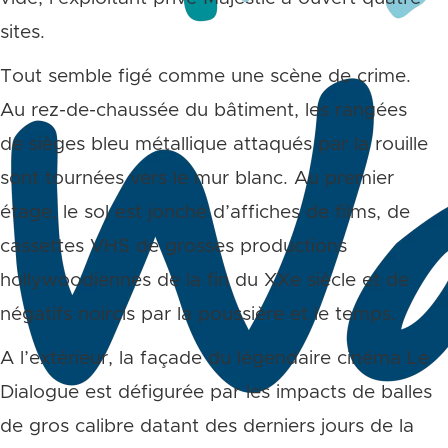
sites.
Tout semble figé comme une scène de crime.
Au rez-de-chaussée du bâtiment, les rangées
de sièges bleu métallique attaqués par la rouille
sont tournées vers le mur blanc. Au premier
étage, le sol est jonché d’affiches de films, de
cassettes VHS de grosses productions
hollywoodiennes de la fin du XXe siècle et de
négatifs noircis par la poussière et le temps.
A l’extérieur, la façade du légendaire cinéma Le
Dialogue est défigurée par les impacts de balles
de gros calibre datant des derniers jours de la