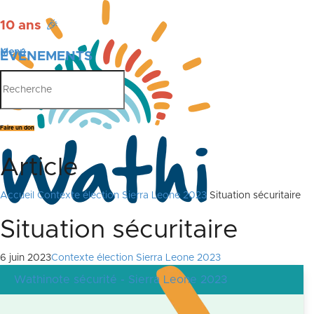
10 ans
🎉
Menu
ÉVÉNEMENTS
PUBLICATIONS
Faire un don
Article
Accueil
Contexte élection Sierra Leone 2023
Situation sécuritaire
Situation sécuritaire
6 juin 2023
Contexte élection Sierra Leone 2023
Wathinote sécurité - Sierra Leone 2023