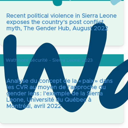
Recent political violence in Sierra Leone
exposes the country’s post conflict
myth, The Gender Hub, August 2022
Wathinote sécurité - Sierra Leone 2023
Analyse du concept de la « paix » dans
les CVR au moyen de l’approche du
gender lens : l’exemple de la Sierra
Leone, Université du Québec à
Montréal, avril 2022