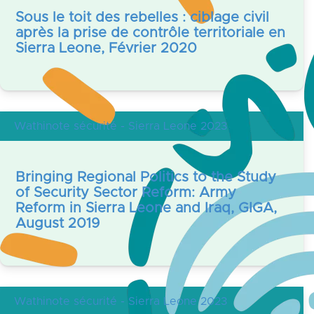
Sous le toit des rebelles : ciblage civil
après la prise de contrôle territoriale en
Sierra Leone, Février 2020
Wathinote sécurité - Sierra Leone 2023
Bringing Regional Politics to the Study
of Security Sector Reform: Army
Reform in Sierra Leone and Iraq, GIGA,
August 2019
Wathinote sécurité - Sierra Leone 2023