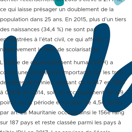
ce qui laisse présager un doublement de la
population dans 25 ans. En 2015, plus d’un tiers
des naissances (34,4 %) ne sont pas
enregistrées à l’état civil, ce qui affecte
négativement le taux de scolarisation.
L’indice de développement humain (IDH) a
connu une progression importante sur les trois
dernières décennies, passant de 0,347 en 1980
à 0,506 en 2014, soit un accroissement de 159
points sur la période et un gain de 4,54 points
par an. La Mauritanie occupe ainsi le 156e rang
sur 187 pays et reste classée parmi les pays à