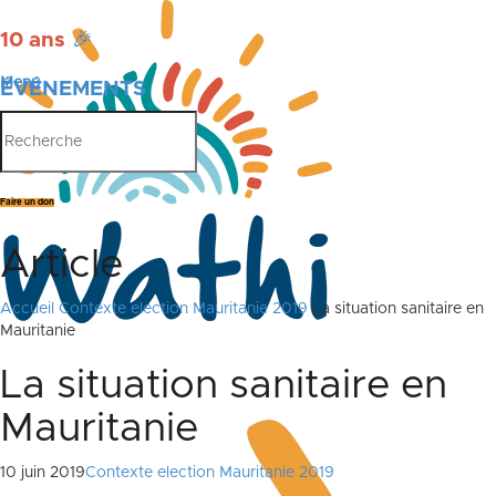
10 ans
🎉
Menu
ÉVÉNEMENTS
PUBLICATIONS
Faire un don
Article
Accueil
Contexte election Mauritanie 2019
La situation sanitaire en
Mauritanie
La situation sanitaire en
Mauritanie
10 juin 2019
Contexte election Mauritanie 2019