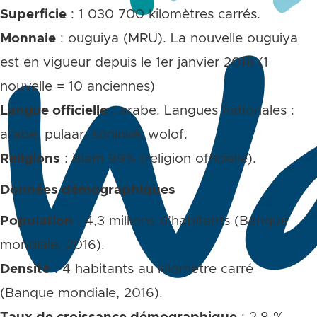
Superficie
: 1 030 700 kilomètres carrés.
Monnaie
: ouguiya (MRU). La nouvelle ouguiya
est en vigueur depuis le 1er janvier 2018 (1
nouvelle = 10 anciennes)
Langue officielle
: arabe. Langues nationales :
arabe, pulaar, soninké, wolof.
Religions
: islam 99% (religion officielle).
Données démographiques
Population
: 4,3 millions d’habitants (Banque
mondiale, 2016).
Densité
: 4 habitants au kilomètre carré
(Banque mondiale, 2016).