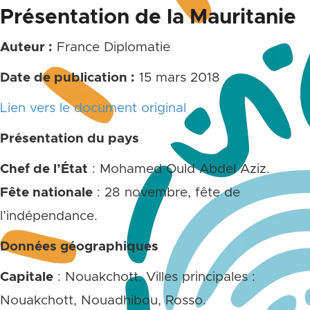
Présentation de la Mauritanie
Auteur :
France Diplomatie
Date de publication :
15 mars 2018
Lien vers le document original
Présentation du pays
Chef de l’État
: Mohamed Ould Abdel Aziz.
Fête nationale
: 28 novembre, fête de
l’indépendance.
Données géographiques
Capitale
: Nouakchott. Villes principales :
Nouakchott, Nouadhibou, Rosso.