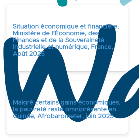
Situation économique et financière,
Ministère de l’Économie, des
Finances et de la Souveraineté
industrielle et numérique, France,
Août 2025
Malgré certains gains économiques,
la pauvreté reste omniprésente en
Guinée, Afrobarometer, juin 2025