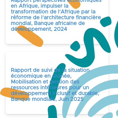
Rapport perspectives économiques
en Afrique, impulser la
transformation de l’Afrique par la
réforme de l’architecture financière
mondial, Banque africaine de
développement, 2024
Rapport de suivi de la situation
économique en Guinée,
Mobilisation et gestion des
ressources intérieures pour un
développement inclusif et durable,
Banque mondiale, Juin 2025