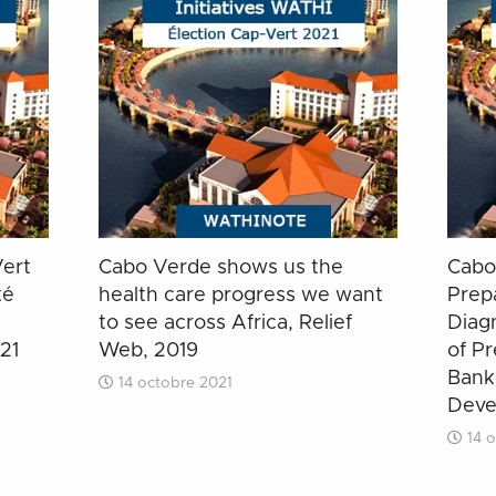
Vert
Cabo Verde shows us the
Cabo
té
health care progress we want
Prep
to see across Africa, Relief
Diagn
21
Web, 2019
of Pr
Bank
14 octobre 2021
Deve
14 o