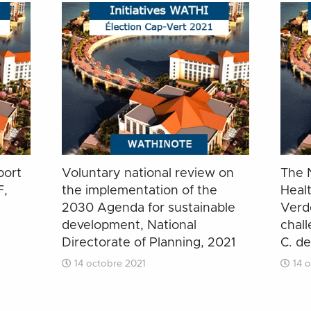
port
Voluntary national review on
The 
F,
the implementation of the
Heal
2030 Agenda for sustainable
Verde
development, National
chall
Directorate of Planning, 2021
C. de
14 octobre 2021
14 o