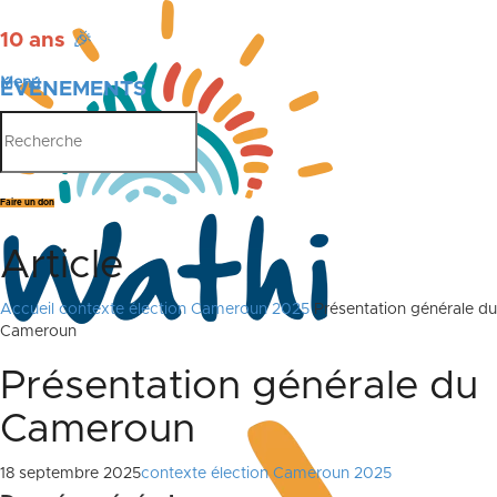
10 ans
🎉
Menu
ÉVÉNEMENTS
PUBLICATIONS
Faire un don
Article
Accueil
contexte élection Cameroun 2025
Présentation générale du
Cameroun
Présentation générale du
Cameroun
18 septembre 2025
contexte élection Cameroun 2025