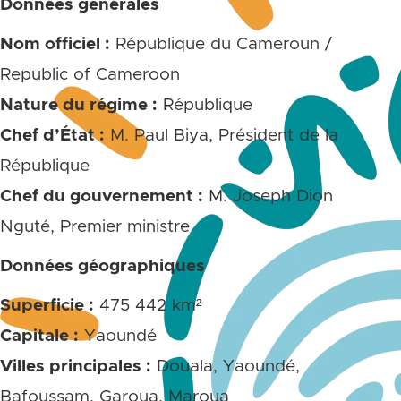
Données générales
Nom officiel :
République du Cameroun /
Republic of Cameroon
Nature du régime :
République
Chef d’État :
M. Paul Biya, Président de la
République
Chef du gouvernement :
M. Joseph Dion
Nguté, Premier ministre
Données géographiques
Superficie :
475 442 km²
Capitale :
Yaoundé
Villes principales :
Douala, Yaoundé,
Bafoussam, Garoua, Maroua