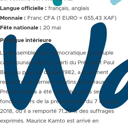
Langue officielle :
français, anglais
Monnaie :
Franc CFA (1 EURO = 655,43 XAF)
Fête nationale :
20 mai
Politique intérieure
Le Rassemblement démocratique du peuple
camerounais (RDPC), parti du Président Paul
Biya, au pouvoir depuis 1982, a largement
remporté les derniers scrutins électoraux. Le
Président Biya a été reconduit dans ses
fonctions lors de la présidentielle du 7 octobre
2018, où il a remporté 71,28 % des suffrages
exprimés. Maurice Kamto est arrivé en