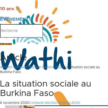
10 ans
🎉
Menu
ÉVÉNEMENTS
PUBLICATIONS
Faire un don
Article
Accueil
Contexte élection Burkina 2020
La situation sociale au
Burkina Faso
La situation sociale au
Burkina Faso
6 novembre 2020
Contexte élection Burkina 2020