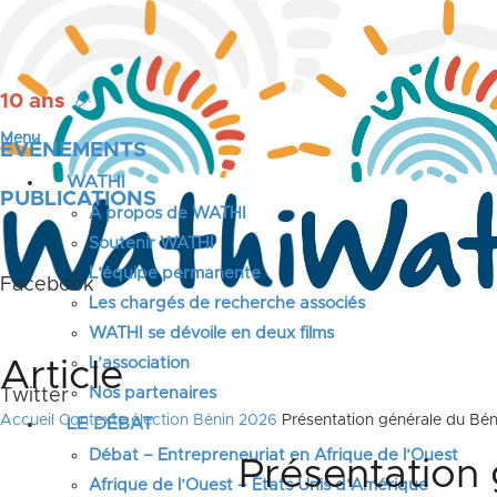
10 ans
🎉
Menu
ÉVÉNEMENTS
WATHI
PUBLICATIONS
A propos de WATHI
Soutenir WATHI
L’équipe permanente
Facebook
Les chargés de recherche associés
WATHI se dévoile en deux films
L’association
Article
Nos partenaires
Twitter
Accueil
Contexte élection Bénin 2026
Présentation générale du Bén
LE DÉBAT
Débat – Entrepreneuriat en Afrique de l’Ouest
Présentation 
Afrique de l’Ouest – États Unis d’Amérique