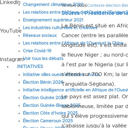
LinkedIn
Changement climatique 2022
19 mars 2026
Contexte élection Bé
Les relations entre l’Afrique de l’Ouest et l’Europe
Source : Présidence de l
Enseignement supérieur 2021
Le Bénin est situé en Afri
Les industries culturelles et créatives
YouTube
Cancer (entre les parallèl
Réseaux sociaux
Les relations entre l’Afrique de l’Ouest et la Chine
longitude est). Il est lim
Crise Covid-19
le fleuve Niger ; au nord-
Voir tous les débats
Instagram
à l’est par le Nigeria (sur
INITIATIVES
s’étend sur 700 Km; la lar
Initiative villes ouest-africaines : Accra
Élection Bénin 2026
Tanguiéta-Ségbana).
Initiative intelligence artificielle en Afrique de l’Oues
Le pays est assez plat. On
Élection Guinée 2025
Élection Guinée-Bissau 2025
sablonneuse, limitée par 
Élection Côte d’Ivoire 2025
qui s’élève progressiveme
Élection Cameroun 2025
s’abaisse jusqu’à la vallé