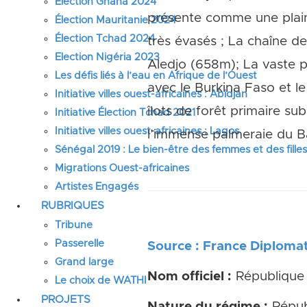
Élection Ghana 2024
présente comme une plaine
Élection Mauritanie 2024
Élection Tchad 2024
très évasés ; La chaîne de
Election Nigéria 2023
Aledjo (658m); La vaste p
Les défis liés à l’eau en Afrique de l’Ouest
avec le Burkina Faso et 
Initiative villes ouest-africaines : Abidjan
îlots de forêt primaire su
Initiative Élection Tchad 2021
Initiative villes ouest-africaines : Lagos
l’immense palmeraie du Ba
Sénégal 2019 : Le bien-être des femmes et des fille
Migrations Ouest-africaines
Artistes Engagés
RUBRIQUES
Tribune
Passerelle
Source : France Diplomat
Grand large
Nom officiel :
République
Le choix de WATHI
PROJETS
Nature du régime :
Répub