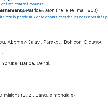
 et lutte contre l’impunité
vernement :
Patrice Talon (né le 1er mai 1958)
tifs en Afrique de l’Ouest
itaires : la parole aux enseignants-chercheurs des universités 
u, Abomey-Calavi, Parakou, Bohicon, Djougou
is
 Yoruba, Bariba, Dendi.
8 millions (2021, Banque mondiale)