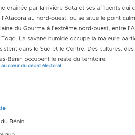
 drainée par la rivière Sota et ses affluents qui 
 l’Atacora au nord-ouest, où se situe le point cul
laine du Gourma à l’extrême nord-ouest, entre l’At
le Togo. La savane humide occupe la majeure part
bsistent dans le Sud et le Centre. Des cultures, d
s-Bénin occupent le reste du territoire.
s au cœur du débat électoral
ie
 du Bénin
lique