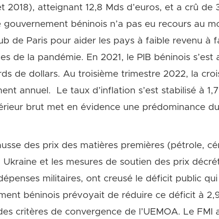
 2018), atteignant 12,8 Mds d’euros, et a crû de
 gouvernement béninois n’a pas eu recours au mor
ub de Paris pour aider les pays à faible revenu à f
de la pandémie. En 2021, le PIB béninois s’est a
ards de dollars. Au troisième trimestre 2022, la cro
ent annuel. Le taux d’inflation s’est stabilisé à 1,7
ntérieur brut met en évidence une prédominance du 
ausse des prix des matières premières (pétrole, cér
n Ukraine et les mesures de soutien des prix décré
épenses militaires, ont creusé le déficit public qu
ent béninois prévoyait de réduire ce déficit à 2
e des critères de convergence de l’UEMOA. Le FMI