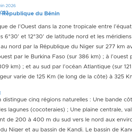
nin 2026
 2022
a République du Bénin
que de l’Ouest dans la zone tropicale entre l’équat
es 6°30’ et 12°30’ de latitude nord et les méridiens
ité au nord par la République du Niger sur 277 km 
ouest par le Burkina Faso (sur 386 km) ; à l’ouest 
 809 km) ; et au sud par l’océan Atlantique (sur 121
geur varie de 125 Km (le long de la côte) à 325 Km
t
 distingue cinq régions naturelles : Une bande côt
des lagunes (cocoteraies) ; Une plaine centrale, v
nt de 200 à 400 m du sud vers le nord aux enviro
e du Niger et au bassin de Kandi. Le bassin de Kan