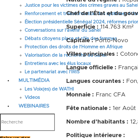
Justice pour les victimes des crimes graves au Sahel
Chef de l’État et du gou
Renforcement et transformation des systèmes éduca
Élection présidentielle Sénégal 2024, réformes prior
Superficie :
114.763 Km²
Conversations sur l’avenir du Sahel
Débats citoyens place et rôle des femmes
Capitale :
Porto-Novo
Protection des droits de l’Homme en Afrique
Villes principales :
Cotono
Valorisation de la recherche au Sahel
Entretiens avec les élus locaux
Langue officielle :
França
Le partenariat avec l’IRIS
MULTIMÉDIA
Langues courantes :
Fon,
Les Voix(es) de WATHI
Monnaie :
Franc CFA
Videos
WEBINAIRES
Fête nationale :
1er Août
Nombre d’habitants :
12,
Politique intérieure :