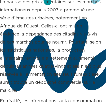
La hausse des prix alimentaires sur les marchés
internationaux depuis 2007 a provoqué une
série d’émeutes urbaines, notamment en
Afrique de l’Ouest. Celles-ci ont mis en
évidence la dépendance des citadins vis-à-vis
de ces marchés pour se nourrir. Pourtant, selon
les statistiques nationales, la production
alimentaire régionale a nettement augmenté
depuis les années quatre-vingt et elle n’est plus
réservée à l’alimentation des seuls ruraux : elle
aurait trouvé un débouché commercial sur le
marché.
En réalité, les informations sur la consommation