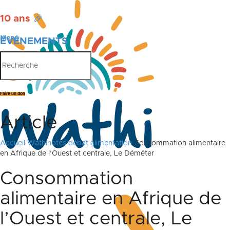
10 ans
🎉
Menu
ÉVÉNEMENTS
PUBLICATIONS
Faire un don
Article
Accueil
Wathinotes débat alimentation
Consommation alimentaire
en Afrique de l’Ouest et centrale, Le Déméter
Consommation
alimentaire en Afrique de
l’Ouest et centrale, Le