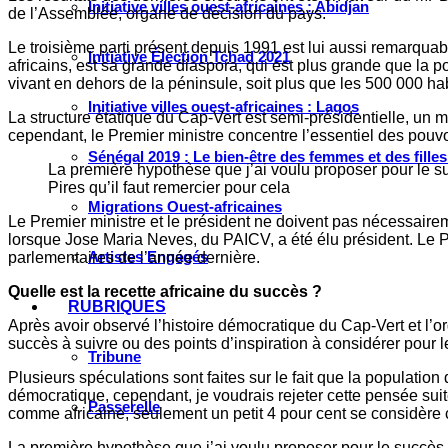
Initiative villes ouest-africaines : Abidjan
de l’Assemblée, organe de décision du pays.
Le troisième parti présent depuis 1991 est lui aussi remarquabl
Initiative Élection Tchad 2021
africains, est sa grande diaspora, qui est plus grande que la po
vivant en dehors de la péninsule, soit plus que les 500 000 ha
Initiative villes ouest-africaines : Lagos
La structure étatique du Cap-Vert est semi-présidentielle, un m
cependant, le Premier ministre concentre l’essentiel des pouv
Sénégal 2019 : Le bien-être des femmes et des fille
La première hypothèse que j’ai voulu proposer pour le s
Pires qu’il faut remercier pour cela
Migrations Ouest-africaines
Le Premier ministre et le président ne doivent pas nécessaire
lorsque Jose Maria Neves, du PAICV, a été élu président. Le P
Artistes Engagés
parlementaires de l’année dernière.
Quelle est la recette africaine du succès ?
RUBRIQUES
Après avoir observé l’histoire démocratique du Cap-Vert et l’org
succès à suivre ou des points d’inspiration à considérer pour l
Tribune
Plusieurs spéculations sont faites sur le fait que la populati
démocratique, cependant, je voudrais rejeter cette pensée suit
Passerelle
comme africaine, seulement un petit 4 pour cent se considè
La première hypothèse que j’ai voulu proposer pour le succès 