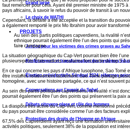
Grand large
faut remercier pour cela. Ayant été premier ministre de 1975 à 
pays africains, à savoir le refus du pouvoir de transit à un nouv
Le choix de WATHI
Cependant, la défaite a été acceptée et la transition du pouvoi
a également remporté le prix Mo Ibrahim pour avoir transformé l
PROJETS
Au sein des partis politiques capverdiens, la rivalité n’e
ethnique pourrait également être l’un des points qui prés
faire campagne
Justice pour les victimes des crimes graves au Sahel
La situation géographique du Cap-Vert pourrait bien être l’une
Renforcement et transformation des systèmes éduca
plusieurs petits États-nations insulaires font partie du top 5 à
En ce qui concerne les pays d’Afrique lusophone, Sao Tomé est 
Élection présidentielle Sénégal 2024, réformes prio
être installés relativement facilement. Sao Tomé partage plusie
homogène, avec une histoire partagée, ce qui n’est souvent pa
Conversations sur l’avenir du Sahel
Au sein des partis politiques capverdiens, la rivalité n’est don
pourrait également être l’un des points qui préservent la paix
Débats citoyens place et rôle des femmes
La diaspora trés active du Cap-Vert, comme mentionné précé
du pays pourrait être considérée comme l’un des facteurs expliq
Protection des droits de l’Homme en Afrique
67,5% des Capverdiens ayant reçu une formation universitaire v
activités politiques, seulement 38% de la population est inté