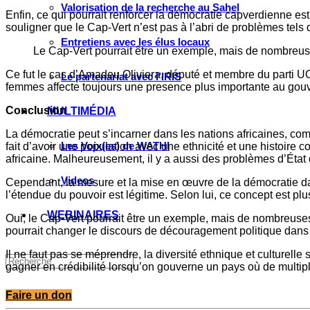
Valorisation de la recherche au Sahel
Enfin, ce qui pourrait renforcer la démocratie capverdienne est
souligner que le Cap-Vert n’est pas à l’abri de problèmes tels q
Entretiens avec les élus locaux
Le Cap-Vert pourrait être un exemple, mais de nombreuses
Ce fut le cas d’Amadeu Oliviera, député et membre du parti UCI
Le partenariat avec l’IRIS
femmes affecte toujours une presence plus importante au gou
Conclusion
MULTIMÉDIA
La démocratie peut s’incarner dans les nations africaines, com
Les Voix(es) de WATHI
fait d’avoir une population avec une ethnicité et une histoire
africaine. Malheureusement, il y a aussi des problèmes d’État 
Videos
Cependant, la mesure et la mise en œuvre de la démocratie dan
l’étendue du pouvoir est légitime. Selon lui, ce concept est pl
WEBINAIRES
Oui, le Cap-Vert pourrait être un exemple, mais de nombreuses 
pourrait changer le discours de découragement politique dans d’
Il ne faut pas se méprendre, la diversité ethnique et culturelle 
gagner en crédibilité lorsqu’on gouverne un pays où de multip
Faire un don