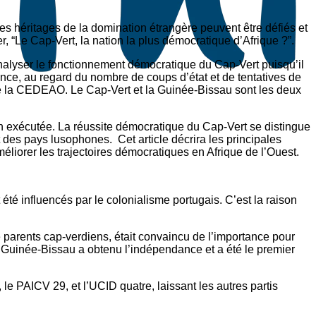
es héritages de la domination étrangère peuvent être défiés et
er, “Le Cap-Vert, la nation la plus démocratique d’Afrique ?”.
d’analyser le fonctionnement démocratique du Cap-Vert puisqu’il
nce, au regard du nombre de coups d’état et de tentatives de
e de la CEDEAO. Le Cap-Vert et la Guinée-Bissau sont les deux
bien exécutée. La réussite démocratique du Cap-Vert se distingue
 des pays lusophones. Cet article décrira les principales
éliorer les trajectoires démocratiques en Afrique de l’Ouest.
té influencés par le colonialisme portugais. C’est la raison
 parents cap-verdiens, était convaincu de l’importance pour
 Guinée-Bissau a obtenu l’indépendance et a été le premier
le PAICV 29, et l’UCID quatre, laissant les autres partis