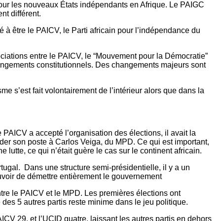
 pour les nouveaux États indépendants en Afrique. Le PAIGC
nt différent.
 à être le PAICV, le Parti africain pour l’indépendance du
gociations entre le PAICV, le “Mouvement pour la Démocratie”
hangements constitutionnels. Des changements majeurs sont
me s’est fait volontairement de l’intérieur alors que dans la
 PAICV a accepté l’organisation des élections, il avait la
 céder son poste à Carlos Veiga, du MPD. Ce qui est important,
lutte, ce qui n’était guère le cas sur le continent africain.
tugal. Dans une structure semi-présidentielle, il y a un
pouvoir de démettre entièrement le gouvernement
ntre le PAICV et le MPD. Les premières élections ont
 des 5 autres partis reste minime dans le jeu politique.
CV 29, et l’UCID quatre, laissant les autres partis en dehors