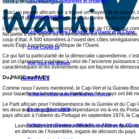
Instagram
Les industries culturelles et créatives
Gilda Christina Rodrigues
“Voici un peuple africain qui a trouvé un moyen de se sauver,
Réseaux sociaux
rejetés, et qui jusqu’à présent a prévalu contre toutes les prév
Le Cap-Vert est une petite nation d’Afrique de l’Ouest, qui com
Les relations entre l’Afrique de l’Ouest et la Chine
fait partie d’une région où la démocratie est souvent menacée
coup d’état. À 500 kilomètres à l’ouest des côtes sénégalaises
seuls États lusophones d’Afrique de l’Ouest.
Crise Covid-19
Ce qui fait la particularité de la démocratie capverdienne, c’e
par un classement supérieur à celui de l’ancienne puissance c
Voir tous les débats
caractéristiques et les événements qui ont façonné la démocrat
Du PAIGC au PAICV
INITIATIVES
Comme nous l’avons mentionné, le Cap-Vert et la Guinée-Bissau 
pour laquelle les luttes pour la liberté des deux pays ont été
Initiative villes ouest-africaines : Accra
Le Parti africain pour l’indépendance de la Guinée et du Cap-
Élection Bénin 2026
les deux pays de gagner leur indépendance vis-à-vis du Portu
pays africain à l’obtenir du Portugal en septembre 1974, le C
Initiative intelligence artificielle en Afrique de l’Oues
Les résultats des dernières élections ont été en faveur d
en dehors de l’Assemblée, organe de décision du pays