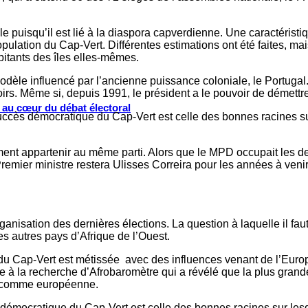
e puisqu’il est lié à la diaspora capverdienne. Une caractéristi
pulation du Cap-Vert. Différentes estimations ont été faites, mai
bitants des îles elles-mêmes.
odèle influencé par l’ancienne puissance coloniale, le Portugal.
oirs. Même si, depuis 1991, le président a le pouvoir de démett
s au cœur du débat électoral
uccès démocratique du Cap-Vert est celle des bonnes racines sur
ment appartenir au même parti. Alors que le MPD occupait les de
remier ministre restera Ulisses Correira pour les années à ven
anisation des dernières élections. La question à laquelle il faut
es autres pays d’Afrique de l’Ouest.
on du Cap-Vert est métissée avec des influences venant de l’Eur
e à la recherche d’Afrobaromètre qui a révélé que la plus grande
re comme européenne.
démocratique du Cap-Vert est celle des bonnes racines sur lesque