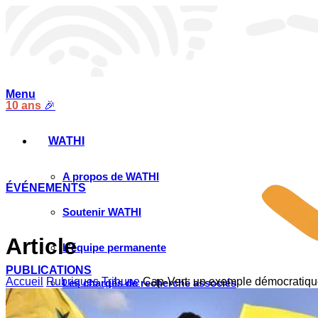
Menu
10 ans
🎉
WATHI
A propos de WATHI
ÉVÉNEMENTS
Soutenir WATHI
Article
L’équipe permanente
PUBLICATIONS
Accueil
Rubriques
Tribune
Cap-Vert: un exemple démocratique
Les chargés de recherche associés