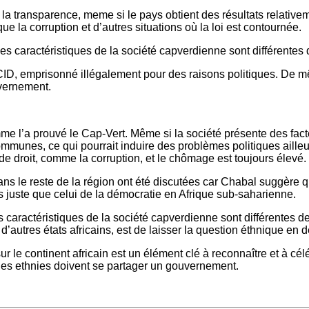
 la transparence, meme si le pays obtient des résultats relativem
ue la corruption et d’autres situations où la loi est contournée.
 caractéristiques de la société capverdienne sont différentes d
D, emprisonné illégalement pour des raisons politiques. De même,
vernement.
me l’a prouvé le Cap-Vert. Même si la société présente des facte
 communes, ce qui pourrait induire des problèmes politiques aill
de droit, comme la corruption, et le chômage est toujours élevé.
s le reste de la région ont été discutées car Chabal suggère qu
us juste que celui de la démocratie en Afrique sub-saharienne.
caractéristiques de la société capverdienne sont différentes de 
autres états africains, est de laisser la question éthnique en d
sur le continent africain est un élément clé à reconnaître et à cé
les ethnies doivent se partager un gouvernement.