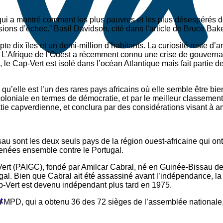
 qui a montré comment les plus pauvres et les plus désespérés d
isions d’échec.” Basil Davidson, cité dans l’article de Bruce Bak
pte dix îles et un demi-million d’habitants. La curiosité reste 
. L’Afrique de l’Ouest a récemment connu une crise de gouverna
, le Cap-Vert est isolé dans l’océan Atlantique mais fait parti
st qu’elle est l’un des rares pays africains où elle semble être 
oloniale en termes de démocratie, et par le meilleur classement
ie capverdienne, et conclura par des considérations visant à am
sont les deux seuls pays de la région ouest-africaine qui ont é
 menées ensemble contre le Portugal.
Vert (PAIGC), fondé par Amilcar Cabral, né en Guinée-Bissau de
gal. Bien que Cabral ait été assassiné avant l’indépendance, la
ap-Vert est devenu indépendant plus tard en 1975.
t
u MPD, qui a obtenu 36 des 72 sièges de l’assemblée nationale, 