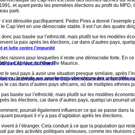
1991, et ayant perdu les premières élections au profit du MPD, il
eau parti.
r s’est déroulée pacifiquement. Pedro Pires a donné l’exemple po
e Cap-Vert en une démocratie stable. Il est l’un des quatre dirig
st donc pas basée sur l’ethnicité, mais plutôt sur les modèles éc
ervent la paix après les élections, car dans d’autres pays, quel
 et lutte contre l’impunité
 des raisons pour lesquelles il reste une démocratie forte. En c
tifs en Afrique de l’Ouest
 côté du Cap-Vert, comme l’île Maurice.
le seul pays à avoir une situation presque similaire, après l’in
ritaires : la parole aux enseignants-chercheurs des universités p
urs caractéristiques avec le Cap-Vert notamment le fait d’être u
s le cas dans d’autres pays africains, où de multiples ethnies 
c pas basée sur l’ethnicité, mais plutôt sur les modèles économiq
 après les élections, car dans d’autres pays, quelqu’un pourrait 
demment, pourrait également influencer ce qui se passe dans 
uant pourquoi il n’y a pas d’agitation après les élections.
ivent à l’étranger. Cela conduit à ce que la population qui rest
ressé par des activités politiques sérieuses, comme les réunion