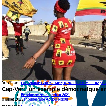
WATHI se dévoile en deux films
Facebook
L’association
Nos partenaires
Twitter
LE DÉBAT
Débat – Entrepreneuriat en Afrique de l’Ouest
LinkedIn
Afrique de l’Ouest – États Unis d’Amérique
Changement climatique 2022
YouTube
Les relations entre l’Afrique de l’Ouest et l’Europe 
Cap-Vert: un exemple démocratique en
Enseignement supérieur 2021
8 juillet 2022
Tribune
Pape Abdou Ndour