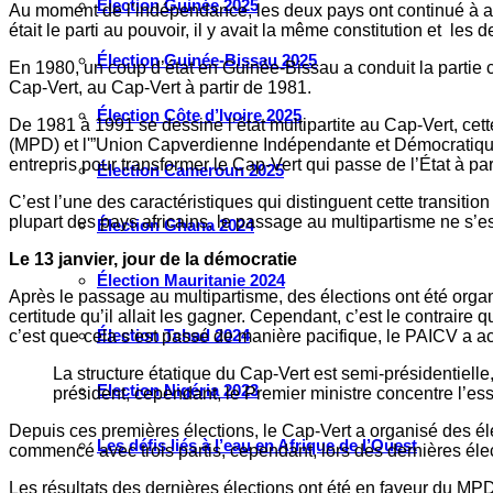
Élection Guinée 2025
Au moment de l’indépendance, les deux pays ont continué à ap
était le parti au pouvoir, il y avait la même constitution et l
Élection Guinée-Bissau 2025
En 1980, un coup d’état en Guinée-Bissau a conduit la partie c
Cap-Vert, au Cap-Vert à partir de 1981.
Élection Côte d’Ivoire 2025
De 1981 à 1991 se dessine l’état multipartite au Cap-Vert, ce
(MPD) et l'”Union Capverdienne Indépendante et Démocratique
entrepris pour transformer le Cap-Vert qui passe de l’État à part
Élection Cameroun 2025
C’est l’une des caractéristiques qui distinguent cette transitio
plupart des pays africains, le passage au multipartisme ne s’est
Élection Ghana 2024
Le 13 janvier, jour de la démocratie
Élection Mauritanie 2024
Après le passage au multipartisme, des élections ont été organi
certitude qu’il allait les gagner. Cependant, c’est le contraire
Élection Tchad 2024
c’est que cela s’est passé de manière pacifique, le PAICV a accep
La structure étatique du Cap-Vert est semi-présidentielle
Election Nigéria 2023
président, cependant, le Premier ministre concentre l’es
Depuis ces premières élections, le Cap-Vert a organisé des éle
Les défis liés à l’eau en Afrique de l’Ouest
commencé avec trois partis, cependant, lors des dernières électi
Les résultats des dernières élections ont été en faveur du MPD