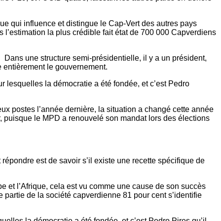
que qui influence et distingue le Cap-Vert des autres pays
s l’estimation la plus crédible fait état de 700 000 Capverdiens
 Dans une structure semi-présidentielle, il y a un président,
re entièrement le gouvernement.
 lesquelles la démocratie a été fondée, et c’est Pedro
ux postes l’année dernière, la situation a changé cette année
ir, puisque le MPD a renouvelé son mandat lors des élections
 répondre est de savoir s’il existe une recette spécifique de
ope et l’Afrique, cela est vu comme une cause de son succès
 partie de la société capverdienne 81 pour cent s’identifie
lles la démocratie a été fondée, et c’est Pedro Pires qu’il