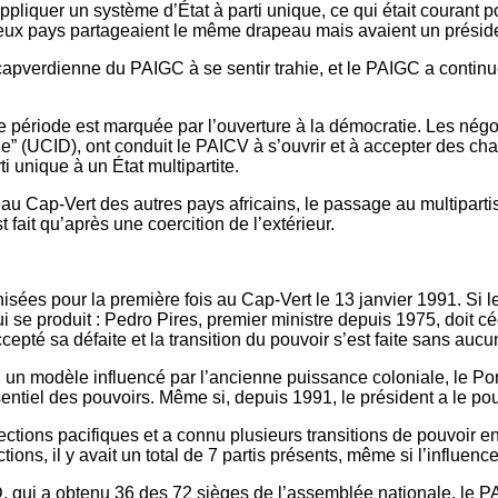
pliquer un système d’État à parti unique, ce qui était courant
es deux pays partageaient le même drapeau mais avaient un préside
apverdienne du PAIGC à se sentir trahie, et le PAIGC a continué
tte période est marquée par l’ouverture à la démocratie. Les né
” (UCID), ont conduit le PAICV à s’ouvrir et à accepter des c
i unique à un État multipartite.
n au Cap-Vert des autres pays africains, le passage au multipartis
 fait qu’après une coercition de l’extérieur.
sées pour la première fois au Cap-Vert le 13 janvier 1991. Si le
 qui se produit : Pedro Pires, premier ministre depuis 1975, doit
té sa défaite et la transition du pouvoir s’est faite sans aucune 
, un modèle influencé par l’ancienne puissance coloniale, le Por
sentiel des pouvoirs. Même si, depuis 1991, le président a le 
ctions pacifiques et a connu plusieurs transitions de pouvoir e
ons, il y avait un total de 7 partis présents, même si l’influence
, qui a obtenu 36 des 72 sièges de l’assemblée nationale, le PAI