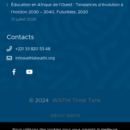
Éducation en Afrique de l’Ouest : Tendances d’évolution à
l’horizon 2030 – 2040, Futuribles, 2020
31 juillet 2026
Contacts
+221 33 820 53 48
infowathi@wathi.org
© 2024
WATHI Think Tank
ABOUT WATHI
THE LAB
Nous utilisons des cookies pour vous garantir la meilleure